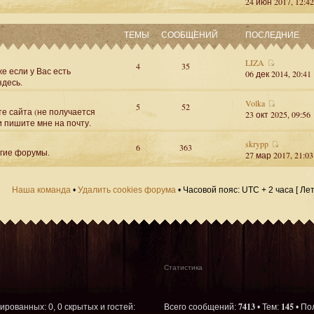
24 июн 2017, 12:42
ТЕМЫ
СООБЩЕНИЙ
ПОСЛЕДНИЕ
LIZA
4
35
е если у Вас есть
06 дек 2014, 20:41
здесь.
Volka
5
52
те сайта (не получается
23 окт 2025, 09:56
и пишите мне на почту.
skrypp
6
363
угие форумы.
27 мар 2017, 21:03
Наша команда
•
Удалить cookies форума
• Часовой пояс: UTC + 2 часа [ Ле
Статистика
7413
145
рированных: 0, 0 скрытых и гостей:
Всего сообщений:
• Тем:
• По