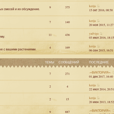
kerija
9
375
ых смесей и их обсуждение.
15 окт 2016, 08:58
kerija
7
140
20 ноя 2015, 11:27
yadviga
11
436
уму.
03 июл 2016, 18:15
kerija
4
169
ые с вашими растениями.
06 сен 2015, 16:51
ТЕМЫ
СООБЩЕНИЙ
ПОСЛЕДНИЕ
-=ВИКТОРИЯ=-
7
271
01 дек 2017, 16:40
kerija
2
4
22 июл 2014, 20:51
kerija
2
15
20 июн 2013, 18:52
-=ВИКТОРИЯ=-
9
887