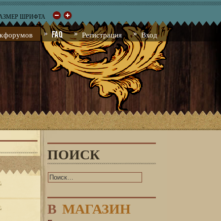
РАЗМЕР ШРИФТА
к форумов
FAQ
Регистрация
Вход
ПОИСК
В
МАГАЗИН