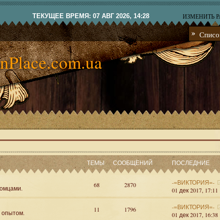
ТЕКУЩЕЕ ВРЕМЯ: 07 АВГ 2026, 14:28
ИЗМЕНИТЬ 
Списо
nPlace.com.ua
ТЕМЫ
СООБЩЕНИЙ
ПОСЛЕДНИЕ
-=ВИКТОРИЯ=-
68
2870
омцами.
01 дек 2017, 17:11
-=ВИКТОРИЯ=-
11
1796
я опытом.
01 дек 2017, 16:38