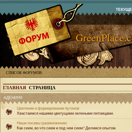
ТЕКУЩЕЕ
GreenPlace.
СПИСОК ФОРУМОВ
ГЛАВНАЯ
СТРАНИЦА
АДЕНИУМ
Цветение и формирование бутонов
Хвастаемся нашими цветущими зелеными питомцами.
Наши посевы (размножение)
Как сеем, во что сеем и под чем сеем? Делимся опытом.