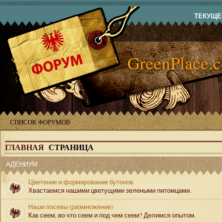
ТЕКУЩЕЕ
GreenPlace.
СПИСОК ФОРУМОВ
ГЛАВНАЯ
СТРАНИЦА
АДЕНИУМ
Цветение и формирование бутонов
Хвастаемся нашими цветущими зелеными питомцами.
Наши посевы (размножение)
Как сеем, во что сеем и под чем сеем? Делимся опытом.