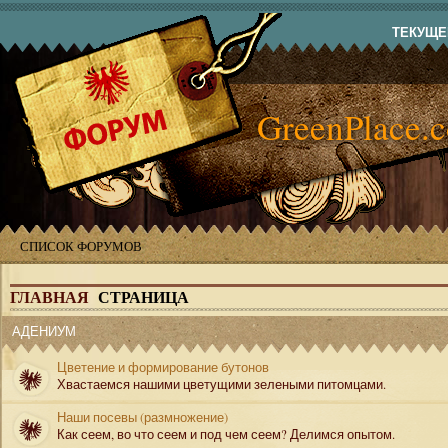
ТЕКУЩЕЕ
GreenPlace.
СПИСОК ФОРУМОВ
ГЛАВНАЯ
СТРАНИЦА
АДЕНИУМ
Цветение и формирование бутонов
Хвастаемся нашими цветущими зелеными питомцами.
Наши посевы (размножение)
Как сеем, во что сеем и под чем сеем? Делимся опытом.