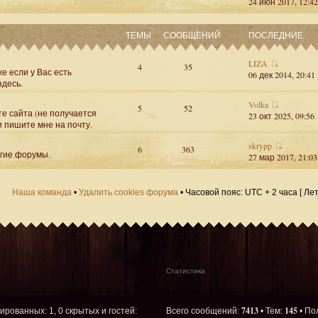
24 июн 2017, 12:42
ТЕМЫ
СООБЩЕНИЙ
ПОСЛЕДНИЕ
LIZA
4
35
е если у Вас есть
06 дек 2014, 20:41
здесь.
Volka
5
52
те сайта (не получается
23 окт 2025, 09:56
и пишите мне на почту.
skrypp
6
363
угие форумы.
27 мар 2017, 21:03
Наша команда
•
Удалить cookies форума
• Часовой пояс: UTC + 2 часа [ Ле
Статистика
7413
145
рированных: 1, 0 скрытых и гостей:
Всего сообщений:
• Тем:
• По