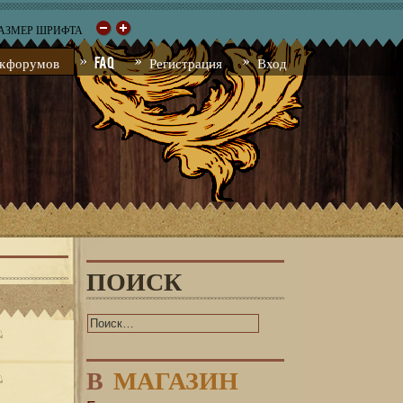
РАЗМЕР ШРИФТА
к форумов
FAQ
Регистрация
Вход
ПОИСК
В
МАГАЗИН