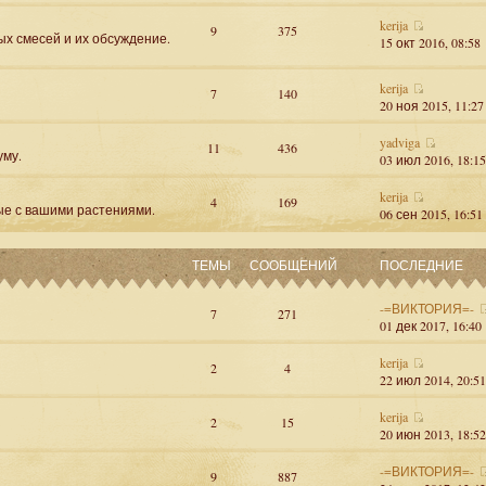
kerija
9
375
ых смесей и их обсуждение.
15 окт 2016, 08:58
kerija
7
140
20 ноя 2015, 11:27
yadviga
11
436
уму.
03 июл 2016, 18:15
kerija
4
169
ые с вашими растениями.
06 сен 2015, 16:51
ТЕМЫ
СООБЩЕНИЙ
ПОСЛЕДНИЕ
-=ВИКТОРИЯ=-
7
271
01 дек 2017, 16:40
kerija
2
4
22 июл 2014, 20:51
kerija
2
15
20 июн 2013, 18:52
-=ВИКТОРИЯ=-
9
887