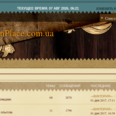
ТЕКУЩЕЕ ВРЕМЯ: 07 АВГ 2026, 06:21
ИЗМЕНИТЬ 
Списо
nPlace.com.ua
ТЕМЫ
СООБЩЕНИЙ
ПОСЛЕДНИЕ
-=ВИКТОРИЯ=-
68
2870
омцами.
01 дек 2017, 17:11
-=ВИКТОРИЯ=-
11
1796
я опытом.
01 дек 2017, 16:38