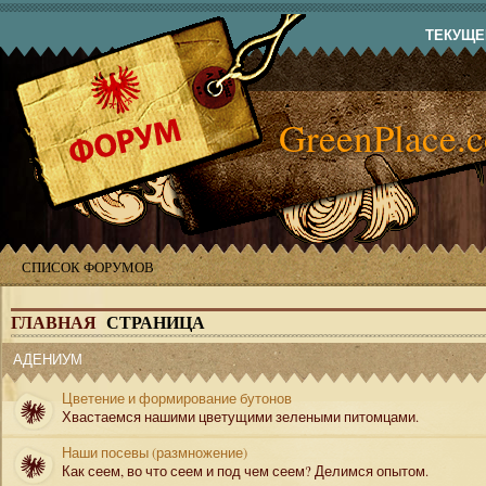
ТЕКУЩЕЕ
GreenPlace.
СПИСОК ФОРУМОВ
ГЛАВНАЯ
СТРАНИЦА
АДЕНИУМ
Цветение и формирование бутонов
Хвастаемся нашими цветущими зелеными питомцами.
Наши посевы (размножение)
Как сеем, во что сеем и под чем сеем? Делимся опытом.