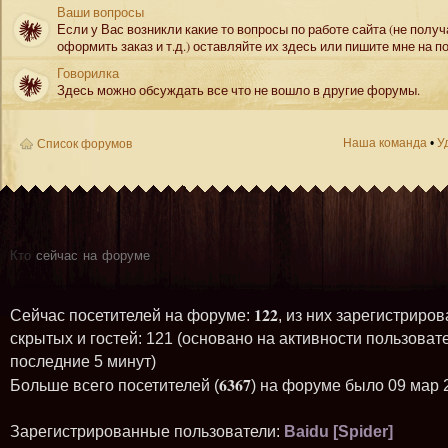
Ваши вопросы
Если у Вас возникли какие то вопросы по работе сайта (не полу
оформить заказ и т.д.) оставляйте их здесь или пишите мне на по
Говорилка
Здесь можно обсуждать все что не вошло в другие форумы.
Наша команда
•
У
Список форумов
Кто
сейчас на форуме
122
Сейчас посетителей на форуме:
, из них зарегистриров
скрытых и гостей: 121 (основано на активности пользоват
последние 5 минут)
6367
Больше всего посетителей (
) на форуме было 09 мар 
Зарегистрированные пользователи:
Baidu [Spider]