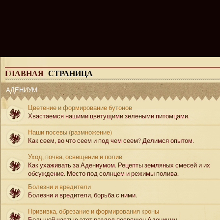
ГЛАВНАЯ
СТРАНИЦА
АДЕНИУМ
Цветение и формирование бутонов
Хвастаемся нашими цветущими зелеными питомцами.
Наши посевы (размножение)
Как сеем, во что сеем и под чем сеем? Делимся опытом.
Уход, почва, освещение и полив
Как ухаживать за Адениумом. Рецепты земляных смесей и их
обсуждение. Место под солнцем и режимы полива.
Болезни и вредители
Болезни и вредители, борьба с ними.
Прививка, обрезание и формирования кроны
Большой частью этот раздел посвящен Адениуму.