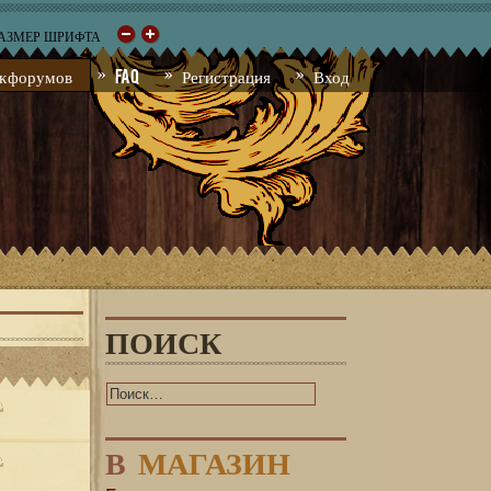
РАЗМЕР ШРИФТА
к форумов
FAQ
Регистрация
Вход
ПОИСК
В
МАГАЗИН