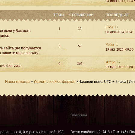
24 июн 2017, 12:42
ТЕМЫ
СООБЩЕНИЙ
ПОСЛЕДНИЕ
LIZA
4
35
е если у Вас есть
06 дек 2014, 20:41
здесь.
Volka
5
52
те сайта (не получается
23 окт 2025, 09:56
и пишите мне на почту.
skrypp
6
363
угие форумы.
27 мар 2017, 21:03
Наша команда
•
Удалить cookies форума
• Часовой пояс: UTC + 2 часа [ Ле
Статистика
7413
145
ированных: 0, 0 скрытых и гостей: 198
Всего сообщений:
• Тем:
• По