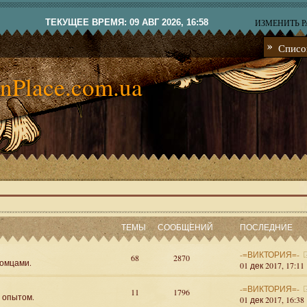
ТЕКУЩЕЕ ВРЕМЯ: 09 АВГ 2026, 16:58
ИЗМЕНИТЬ 
Списо
nPlace.com.ua
ТЕМЫ
СООБЩЕНИЙ
ПОСЛЕДНИЕ
-=ВИКТОРИЯ=-
68
2870
омцами.
01 дек 2017, 17:11
-=ВИКТОРИЯ=-
11
1796
я опытом.
01 дек 2017, 16:38