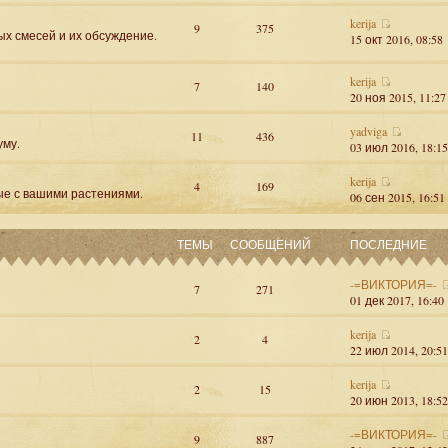
kerija
9
375
ых смесей и их обсуждение.
15 окт 2016, 08:58
kerija
7
140
20 ноя 2015, 11:27
yadviga
11
436
уму.
03 июл 2016, 18:15
kerija
4
169
ые с вашими растениями.
06 сен 2015, 16:51
ТЕМЫ
СООБЩЕНИЙ
ПОСЛЕДНИЕ
-=ВИКТОРИЯ=-
7
271
01 дек 2017, 16:40
kerija
2
4
22 июл 2014, 20:51
kerija
2
15
20 июн 2013, 18:52
-=ВИКТОРИЯ=-
9
887