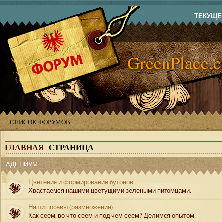
ТЕКУЩЕЕ
GreenPlace.
СПИСОК ФОРУМОВ
ГЛАВНАЯ
СТРАНИЦА
АДЕНИУМ
Цветение и формирование бутонов
Хвастаемся нашими цветущими зелеными питомцами.
Наши посевы (размножение)
Как сеем, во что сеем и под чем сеем? Делимся опытом.