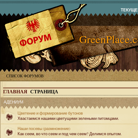
ТЕКУЩЕЕ
GreenPlace.
СПИСОК ФОРУМОВ
ГЛАВНАЯ
СТРАНИЦА
АДЕНИУМ
Цветение и формирование бутонов
Хвастаемся нашими цветущими зелеными питомцами.
Наши посевы (размножение)
Как сеем, во что сеем и под чем сеем? Делимся опытом.