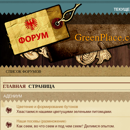
ТЕКУЩЕЕ
GreenPlace.
СПИСОК ФОРУМОВ
ГЛАВНАЯ
СТРАНИЦА
АДЕНИУМ
Цветение и формирование бутонов
Хвастаемся нашими цветущими зелеными питомцами.
Наши посевы (размножение)
Как сеем, во что сеем и под чем сеем? Делимся опытом.