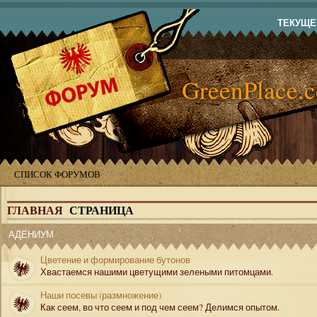
ТЕКУЩЕЕ
GreenPlace.
СПИСОК ФОРУМОВ
ГЛАВНАЯ
СТРАНИЦА
АДЕНИУМ
Цветение и формирование бутонов
Хвастаемся нашими цветущими зелеными питомцами.
Наши посевы (размножение)
Как сеем, во что сеем и под чем сеем? Делимся опытом.