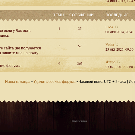
24 июн 2017, 12:42
ТЕМЫ
СООБЩЕНИЙ
ПОСЛЕДНИЕ
LIZA
4
35
е если у Вас есть
06 дек 2014, 20:41
здесь.
Volka
5
52
те сайта (не получается
23 окт 2025, 09:56
и пишите мне на почту.
skrypp
6
363
угие форумы.
27 мар 2017, 21:03
Наша команда
•
Удалить cookies форума
• Часовой пояс: UTC + 2 часа [ Ле
Статистика