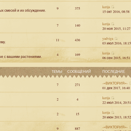
kerija
9
375
ых смесей и их обсуждение.
15 окт 2016, 08:58
kerija
7
140
20 ноя 2015, 11:27
yadviga
11
436
уму.
03 июл 2016, 18:15
kerija
4
169
ые с вашими растениями.
06 сен 2015, 16:51
ТЕМЫ
СООБЩЕНИЙ
ПОСЛЕДНИЕ
-=ВИКТОРИЯ=-
7
271
01 дек 2017, 16:40
kerija
2
4
22 июл 2014, 20:51
kerija
2
15
20 июн 2013, 18:52
-=ВИКТОРИЯ=-
9
887