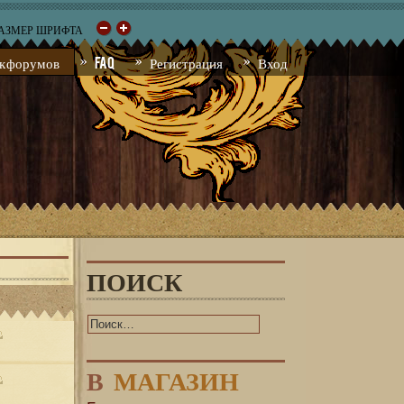
РАЗМЕР ШРИФТА
к форумов
FAQ
Регистрация
Вход
ПОИСК
В
МАГАЗИН