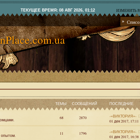
ТЕКУЩЕЕ ВРЕМЯ: 08 АВГ 2026, 01:12
ИЗМЕНИТЬ 
Списо
nPlace.com.ua
ТЕМЫ
СООБЩЕНИЙ
ПОСЛЕДНИЕ
-=ВИКТОРИЯ=-
68
2870
омцами.
01 дек 2017, 17:11
-=ВИКТОРИЯ=-
11
1796
я опытом.
01 дек 2017, 16:38