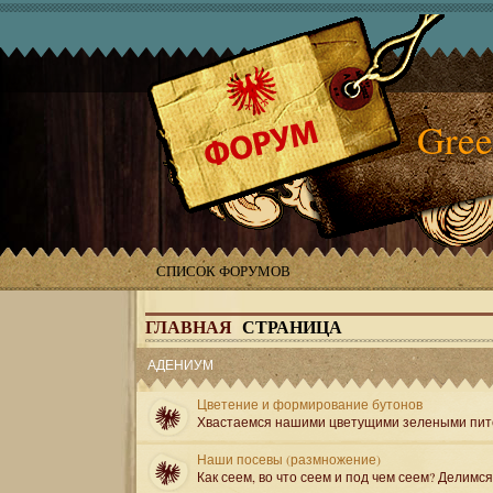
Gree
СПИСОК ФОРУМОВ
ГЛАВНАЯ
СТРАНИЦА
АДЕНИУМ
Цветение и формирование бутонов
Хвастаемся нашими цветущими зелеными пит
Наши посевы (размножение)
Как сеем, во что сеем и под чем сеем? Делимс