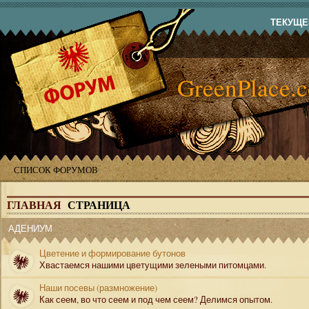
ТЕКУЩЕЕ
GreenPlace.
СПИСОК ФОРУМОВ
ГЛАВНАЯ
СТРАНИЦА
АДЕНИУМ
Цветение и формирование бутонов
Хвастаемся нашими цветущими зелеными питомцами.
Наши посевы (размножение)
Как сеем, во что сеем и под чем сеем? Делимся опытом.