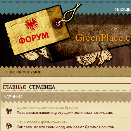
ТЕКУЩЕЕ
GreenPlace.
СПИСОК ФОРУМОВ
ГЛАВНАЯ
СТРАНИЦА
АДЕНИУМ
Цветение и формирование бутонов
Хвастаемся нашими цветущими зелеными питомцами.
Наши посевы (размножение)
Как сеем, во что сеем и под чем сеем? Делимся опытом.