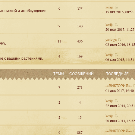
kerija
9
375
ых смесей и их обсуждение.
15 окт 2016, 08:58
kerija
7
140
20 ноя 2015, 11:27
yadviga
11
436
уму.
03 июл 2016, 18:15
kerija
4
169
ые с вашими растениями.
06 сен 2015, 16:51
ТЕМЫ
СООБЩЕНИЙ
ПОСЛЕДНИЕ
-=ВИКТОРИЯ=-
7
271
01 дек 2017, 16:40
kerija
2
4
22 июл 2014, 20:51
kerija
2
15
20 июн 2013, 18:52
-=ВИКТОРИЯ=-
9
887