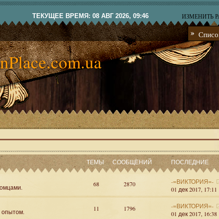
ТЕКУЩЕЕ ВРЕМЯ: 08 АВГ 2026, 09:46
ИЗМЕНИТЬ 
Списо
nPlace.com.ua
ТЕМЫ
СООБЩЕНИЙ
ПОСЛЕДНИЕ
-=ВИКТОРИЯ=-
68
2870
омцами.
01 дек 2017, 17:11
-=ВИКТОРИЯ=-
11
1796
я опытом.
01 дек 2017, 16:38