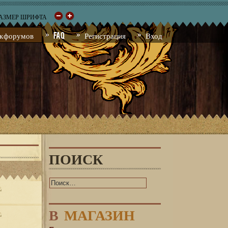
РАЗМЕР ШРИФТА
к форумов
FAQ
Регистрация
Вход
ПОИСК
В
МАГАЗИН