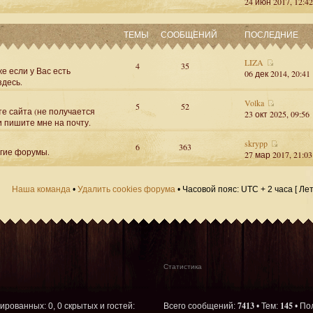
24 июн 2017, 12:42
ТЕМЫ
СООБЩЕНИЙ
ПОСЛЕДНИЕ
LIZA
4
35
е если у Вас есть
06 дек 2014, 20:41
здесь.
Volka
5
52
те сайта (не получается
23 окт 2025, 09:56
и пишите мне на почту.
skrypp
6
363
угие форумы.
27 мар 2017, 21:03
Наша команда
•
Удалить cookies форума
• Часовой пояс: UTC + 2 часа [ Ле
Статистика
7413
145
рированных: 0, 0 скрытых и гостей:
Всего сообщений:
• Тем:
• По