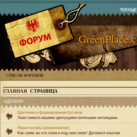
ТЕКУЩЕЕ
GreenPlace.
СПИСОК ФОРУМОВ
ГЛАВНАЯ
СТРАНИЦА
АДЕНИУМ
Цветение и формирование бутонов
Хвастаемся нашими цветущими зелеными питомцами.
Наши посевы (размножение)
Как сеем, во что сеем и под чем сеем? Делимся опытом.