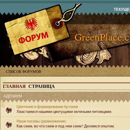
ТЕКУЩЕЕ
GreenPlace.
СПИСОК ФОРУМОВ
ГЛАВНАЯ
СТРАНИЦА
АДЕНИУМ
Цветение и формирование бутонов
Хвастаемся нашими цветущими зелеными питомцами.
Наши посевы (размножение)
Как сеем, во что сеем и под чем сеем? Делимся опытом.