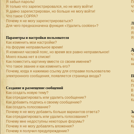
Я забыл пароль!
П
Я только что зарегистрировался, но не могу войти!
Ч
Я давно зарегистрирован, но больше не могу войти!
Ч
Что такое COPPA?
Почему я не могу зарегистрироваться?
Л
Для чего предназначена функция «Удалить cookies»?
Я
Я
Параметры и настройки пользователя
Я
Как изменить мои настройки?
На форуме неправильное время!
Д
Я изменил часовой пояс, но время все равно неправильное!
Ч
Моего языка нет в списке!
К
Как поместить картинку вместе со своим именем?
н
Что такое звание и как изменить его?
Почему, когда я нажимаю ссылку для отправки пользователю
П
электронного сообщения, появляется страница входа?
К
П
Создание и размещение сообщений
В
Как создать новую тему?
К
Как отредактировать или удалить сообщение?
К
Как добавить подпись к своему сообщению?
Как создать голосование?
З
Почему я не могу добавить больше вариантов ответа?
Как отредактировать или удалить голосование?
Ч
Почему мне недоступны некоторые форумы?
К
Почему я не могу добавлять вложения?
К
Почему я получил предупреждение?