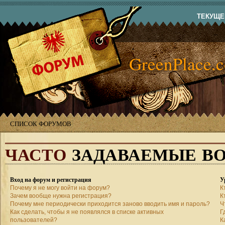
ТЕКУЩЕЕ
GreenPlace.
СПИСОК ФОРУМОВ
ЧАСТО
ЗАДАВАЕМЫЕ В
Вход на форум и регистрация
У
Почему я не могу войти на форум?
К
Зачем вообще нужна регистрация?
К
Почему мне периодически приходится заново вводить имя и пароль?
Ч
Как сделать, чтобы я не появлялся в списке активных
Г
пользователей?
К