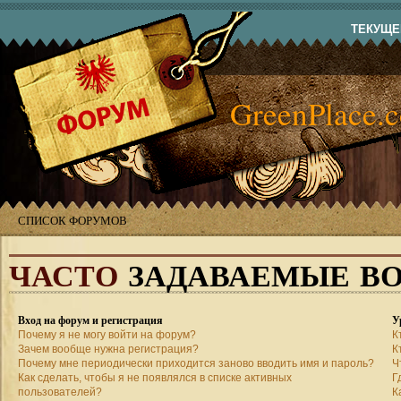
ТЕКУЩЕЕ
GreenPlace.
СПИСОК ФОРУМОВ
ЧАСТО
ЗАДАВАЕМЫЕ В
Вход на форум и регистрация
У
Почему я не могу войти на форум?
К
Зачем вообще нужна регистрация?
К
Почему мне периодически приходится заново вводить имя и пароль?
Ч
Как сделать, чтобы я не появлялся в списке активных
Г
пользователей?
К