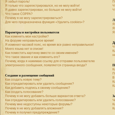
Я забыл пароль!
П
Я только что зарегистрировался, но не могу войти!
Ч
Я давно зарегистрирован, но больше не могу войти!
Ч
Что такое COPPA?
Почему я не могу зарегистрироваться?
Л
Для чего предназначена функция «Удалить cookies»?
Я
Я
Параметры и настройки пользователя
Я
Как изменить мои настройки?
На форуме неправильное время!
Д
Я изменил часовой пояс, но время все равно неправильное!
Ч
Моего языка нет в списке!
К
Как поместить картинку вместе со своим именем?
н
Что такое звание и как изменить его?
Почему, когда я нажимаю ссылку для отправки пользователю
П
электронного сообщения, появляется страница входа?
К
П
Создание и размещение сообщений
В
Как создать новую тему?
К
Как отредактировать или удалить сообщение?
К
Как добавить подпись к своему сообщению?
Как создать голосование?
З
Почему я не могу добавить больше вариантов ответа?
Как отредактировать или удалить голосование?
Ч
Почему мне недоступны некоторые форумы?
К
Почему я не могу добавлять вложения?
К
Почему я получил предупреждение?