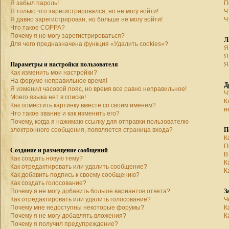
Я забыл пароль!
П
Я только что зарегистрировался, но не могу войти!
Ч
Я давно зарегистрирован, но больше не могу войти!
Ч
Что такое COPPA?
Почему я не могу зарегистрироваться?
Л
Для чего предназначена функция «Удалить cookies»?
Я
Я
Параметры и настройки пользователя
Я
Как изменить мои настройки?
На форуме неправильное время!
Д
Я изменил часовой пояс, но время все равно неправильное!
Ч
Моего языка нет в списке!
К
Как поместить картинку вместе со своим именем?
н
Что такое звание и как изменить его?
Почему, когда я нажимаю ссылку для отправки пользователю
П
электронного сообщения, появляется страница входа?
К
П
Создание и размещение сообщений
В
Как создать новую тему?
К
Как отредактировать или удалить сообщение?
К
Как добавить подпись к своему сообщению?
Как создать голосование?
З
Почему я не могу добавить больше вариантов ответа?
Как отредактировать или удалить голосование?
Ч
Почему мне недоступны некоторые форумы?
К
Почему я не могу добавлять вложения?
К
Почему я получил предупреждение?