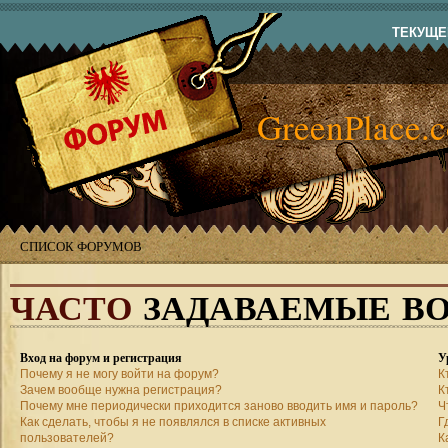
ТЕКУЩЕЕ
GreenPlace.
СПИСОК ФОРУМОВ
ЧАСТО
ЗАДАВАЕМЫЕ В
Вход на форум и регистрация
У
Почему я не могу войти на форум?
К
Зачем вообще нужна регистрация?
К
Почему мне периодически приходится заново вводить имя и пароль?
Ч
Как сделать, чтобы я не появлялся в списке активных
Г
пользователей?
К