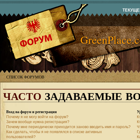
ТЕКУЩЕЕ
GreenPlace.
СПИСОК ФОРУМОВ
ЧАСТО
ЗАДАВАЕМЫЕ В
Вход на форум и регистрация
У
Почему я не могу войти на форум?
К
Зачем вообще нужна регистрация?
К
Почему мне периодически приходится заново вводить имя и пароль?
Ч
Как сделать, чтобы я не появлялся в списке активных
Г
пользователей?
К