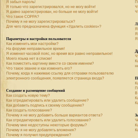
Я забыл пароль!
П
Я только что зарегистрировался, но не могу войти!
Ч
Я давно зарегистрирован, но больше не могу войти!
Ч
Что такое COPPA?
Почему я не могу зарегистрироваться?
Л
Для чего предназначена функция «Удалить cookies»?
Я
Я
Параметры и настройки пользователя
Я
Как изменить мои настройки?
На форуме неправильное время!
Д
Я изменил часовой пояс, но время все равно неправильное!
Ч
Моего языка нет в списке!
К
Как поместить картинку вместе со своим именем?
н
Что такое звание и как изменить его?
Почему, когда я нажимаю ссылку для отправки пользователю
П
электронного сообщения, появляется страница входа?
К
П
Создание и размещение сообщений
В
Как создать новую тему?
К
Как отредактировать или удалить сообщение?
К
Как добавить подпись к своему сообщению?
Как создать голосование?
З
Почему я не могу добавить больше вариантов ответа?
Как отредактировать или удалить голосование?
Ч
Почему мне недоступны некоторые форумы?
К
Почему я не могу добавлять вложения?
К
Почему я получил предупреждение?