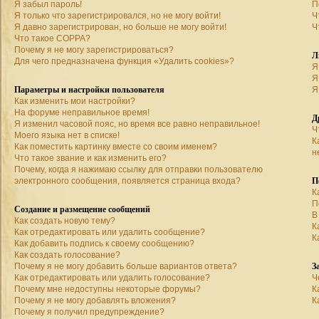
Я забыл пароль!
П
Я только что зарегистрировался, но не могу войти!
Ч
Я давно зарегистрирован, но больше не могу войти!
Ч
Что такое COPPA?
Почему я не могу зарегистрироваться?
Л
Для чего предназначена функция «Удалить cookies»?
Я
Я
Параметры и настройки пользователя
Я
Как изменить мои настройки?
На форуме неправильное время!
Д
Я изменил часовой пояс, но время все равно неправильное!
Ч
Моего языка нет в списке!
К
Как поместить картинку вместе со своим именем?
н
Что такое звание и как изменить его?
Почему, когда я нажимаю ссылку для отправки пользователю
П
электронного сообщения, появляется страница входа?
К
П
Создание и размещение сообщений
В
Как создать новую тему?
К
Как отредактировать или удалить сообщение?
К
Как добавить подпись к своему сообщению?
Как создать голосование?
З
Почему я не могу добавить больше вариантов ответа?
Как отредактировать или удалить голосование?
Ч
Почему мне недоступны некоторые форумы?
К
Почему я не могу добавлять вложения?
К
Почему я получил предупреждение?