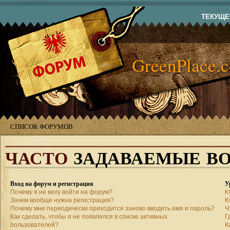
ТЕКУЩЕЕ
GreenPlace.
СПИСОК ФОРУМОВ
ЧАСТО
ЗАДАВАЕМЫЕ В
Вход на форум и регистрация
У
Почему я не могу войти на форум?
К
Зачем вообще нужна регистрация?
К
Почему мне периодически приходится заново вводить имя и пароль?
Ч
Как сделать, чтобы я не появлялся в списке активных
Г
пользователей?
К