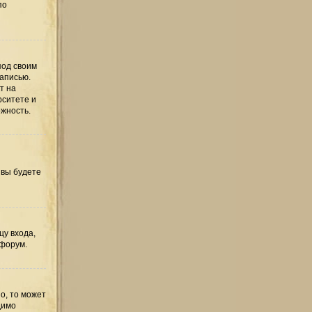
по
под своим
записью.
т на
рситете и
ожность.
 вы будете
цу входа,
 форум.
о, то может
димо