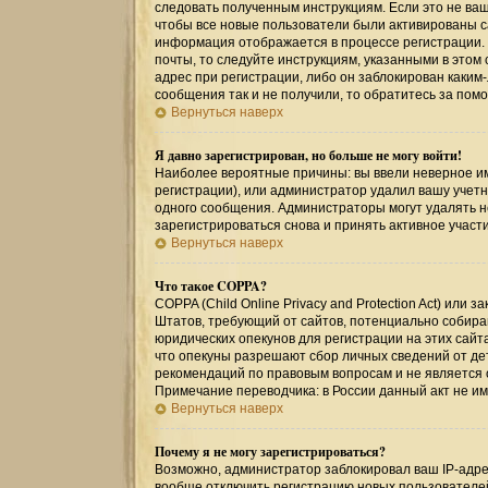
следовать полученным инструкциям. Если это не ваш 
чтобы все новые пользователи были активированы са
информация отображается в процессе регистрации.
почты, то следуйте инструкциям, указанными в этом
адрес при регистрации, либо он заблокирован каким
сообщения так и не получили, то обратитесь за по
Вернуться наверх
Я давно зарегистрирован, но больше не могу войти!
Наиболее вероятные причины: вы ввели неверное им
регистрации), или администратор удалил вашу учетн
одного сообщения. Администраторы могут удалять 
зарегистрироваться снова и принять активное участи
Вернуться наверх
Что такое COPPA?
COPPA (Child Online Privacy and Protection Act) или
Штатов, требующий от сайтов, потенциально собир
юридических опекунов для регистрации на этих сайт
что опекуны разрешают сбор личных сведений от де
рекомендаций по правовым вопросам и не является
Примечание переводчика: в России данный акт не и
Вернуться наверх
Почему я не могу зарегистрироваться?
Возможно, администратор заблокировал ваш IP-адрес
вообще отключить регистрацию новых пользователе