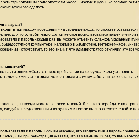
т зарегистрированным пользователям более широкие и удобные возможности 
екомендуем это сделать.
мя и пароль?
 входить при каждом посещении» на странице входа, то сможете оставаться 
лано для того, чтобы никто другой не смог воспользоваться вашей учетной 
ьзователя и пароль каждый раз, вы можете отметить флажком указанный пунк
на общедоступном компьютере, например в библиотеке, Интернет-кафе, униве
посещении» отсутствует, то это значит, что администратор отключил эту возм
пользователей?
жно найти опцию «Скрывать мое пребывание на форуме». Если установить
ны только администраторам, модераторам и самому себе. Для всех остальных
тановлен, вы всегда можете запросить новый. Для этого перейдите на страни
», следуйте предложенным инструкциям и вскоре вы снова сможете войти на
пользователя и пароль. Если вы уверены, что вводите имя и пароль правильн
COPPA, и вы при регистрации указали, что вам меньше 13 лет, то вам необхо