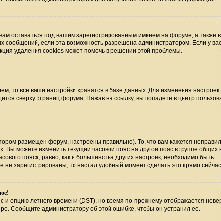
 вам оставаться под вашим зарегистрированным именем на форуме, а также 
ных сообщений, если эта возможность разрешена администратором. Если у ва
нкция удаления cookies может помочь в решении этой проблемы.
ем, то все ваши настройки хранятся в базе данных. Для изменения настроек
ится сверху страниц форума. Нажав на ссылку, вы попадете в центр пользова
отором размещен форум, настроены правильно). То, что вам кажется неправи
х. Вы можете изменить текущий часовой пояс на другой пояс в группе общих 
сового пояса, равно, как и большинства других настроек, необходимо быть
е не зарегистрированы, то настал удобный момент сделать это прямо сейчас
ное!
с и опцию летнего времени (
DST
), но время по-прежнему отображается невер
ере. Сообщите администратору об этой ошибке, чтобы он устранил ее.