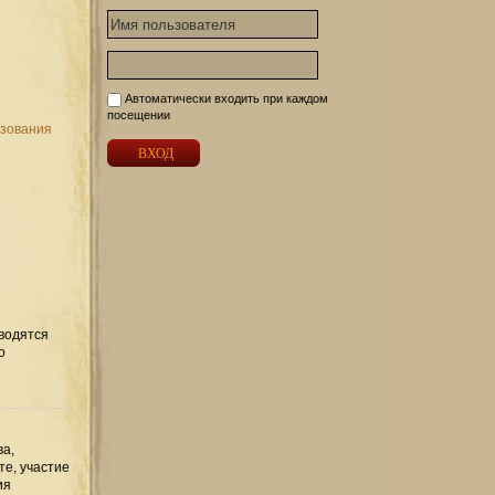
Автоматически входить при каждом
посещении
ьзования
вводятся
о
ва,
те, участие
ия