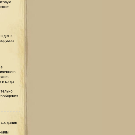
чтовую
ования
придется
 форумов
ые
ниченного
ования
 и когда
ительно
 сообщения
е создания
ниям,