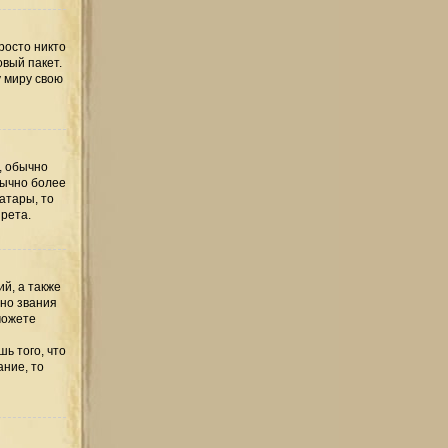
росто никто
овый пакет.
у миру свою
, обычно
бычно более
атары, то
рета.
й, а также
но звания
можете
ь того, что
ание, то