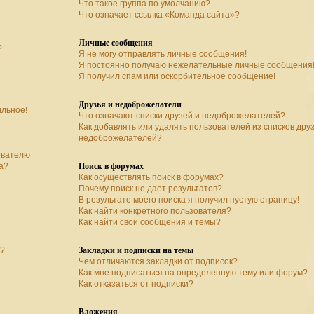
Что такое группа по умолчанию?
Что означает ссылка «Команда сайта»?
Личные сообщения
?
Я не могу отправлять личные сообщения!
Я постоянно получаю нежелательные личные сообщения
Я получил спам или оскорбительное сообщение!
Друзья и недоброжелатели
ильное!
Что означают списки друзей и недоброжелателей?
Как добавлять или удалять пользователей из списков дру
недоброжелателей?
ователю
Поиск в форумах
а?
Как осуществлять поиск в форумах?
Почему поиск не дает результатов?
В результате моего поиска я получил пустую страницу!
Как найти конкретного пользователя?
Как найти свои сообщения и темы?
Закладки и подписки на темы
а?
Чем отличаются закладки от подписок?
Как мне подписаться на определенную тему или форум?
Как отказаться от подписки?
Вложения