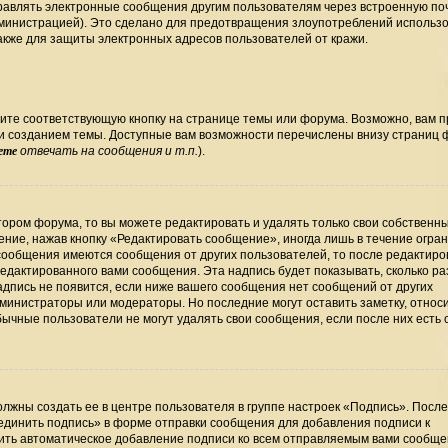
правлять электронные сообщения другим пользователям через встроенную по
министрацией). Это сделано для предотвращения злоупотреблений использ
кже для защиты электронных адресов пользователей от кражи.
ите соответствующую кнопку на странице темы или форума. Возможно, вам 
ли созданием темы. Доступные вам возможности перечислены внизу страниц
ете
отвечать на сообщения и т.п.
).
ором форума, то вы можете редактировать и удалять только свои собственн
ние, нажав кнопку «Редактировать сообщение», иногда лишь в течение огра
сообщения имеются сообщения от других пользователей, то после редактир
дактированного вами сообщения. Эта надпись будет показывать, сколько раз
дпись не появится, если ниже вашего сообщения нет сообщений от других
министраторы или модераторы. Но последние могут оставить заметку, относ
бычные пользователи не могут удалять свои сообщения, если после них есть
лжны создать ее в центре пользователя в группе настроек «Подпись». Посл
единить подпись» в форме отправки сообщения для добавления подписи к
ть автоматическое добавление подписи ко всем отправляемым вами сообще