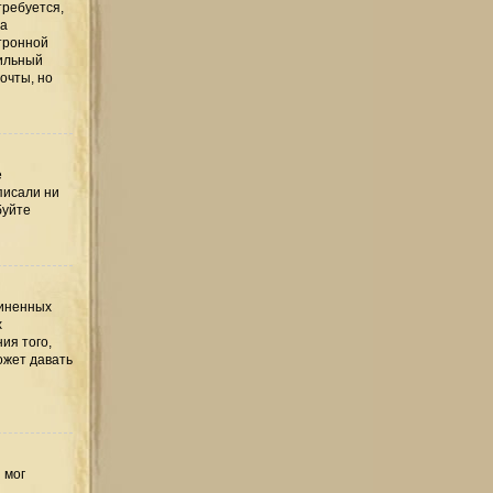
требуется,
та
тронной
вильный
очты, но
е
писали ни
буйте
диненных
х
ия того,
ожет давать
 мог