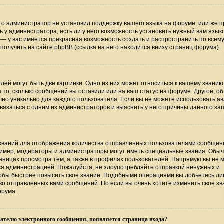
то администратор не установил поддержку вашего языка на форуме, или же п
 у администратора, есть ли у него возможность установить нужный вам язык
ь — у вас имеется прекрасная возможность создать и распространить по всем
лучить на сайте phpBB (ссылка на него находится внизу страниц форума).
ей могут быть две картинки. Одно из них может относиться к вашему званию
а то, сколько сообщений вы оставили или на ваш статус на форуме. Другое, о
чно уникально для каждого пользователя. Если вы не можете использовать ав
язаться с одним из администраторов и выяснить у него причины данного зап
званий для отображения количества отправленных пользователями сообщени
имер, модераторы и администраторы могут иметь специальные звания. Обыч
аницах просмотра тем, а также в профилях пользователей. Напрямую вы не 
тся администрацией. Пожалуйста, не злоупотребляйте отправкой ненужных и
обы быстрее повысить свое звание. Подобными операциями вы добьетесь лиш
о отправленных вами сообщений. Но если вы очень хотите изменить свое зв
орума.
ателю электронного сообщения, появляется страница входа?