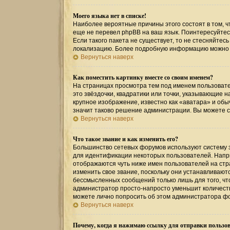
Моего языка нет в списке!
Наиболее вероятные причины этого состоят в том, ч
еще не перевел phpBB на ваш язык. Поинтересуйтесь
Если такого пакета не существует, то не стесняйтес
локализацию. Более подробную информацию можно по
Вернуться наверх
Как поместить картинку вместе со своим именем?
На страницах просмотра тем под именем пользовател
это звёздочки, квадратики или точки, указывающие н
крупное изображение, известно как «аватара» и обы
значит таково решение администрации. Вы можете св
Вернуться наверх
Что такое звание и как изменить его?
Большинство сетевых форумов используют систему 
для идентификации некоторых пользователей. Напр
отображаются чуть ниже имен пользователей на стр
изменить свое звание, поскольку они устанавливаю
бессмысленных сообщений только лишь для того, чт
администратор просто-напросто уменьшит количеств
можете лично попросить об этом администратора ф
Вернуться наверх
Почему, когда я нажимаю ссылку для отправки пользов