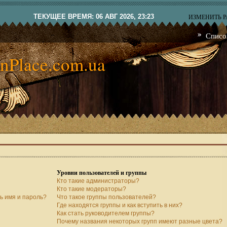
ТЕКУЩЕЕ ВРЕМЯ: 06 АВГ 2026, 23:23
ИЗМЕНИТЬ 
Списо
nPlace.com.ua
Уровни пользователей и группы
Кто такие администраторы?
Кто такие модераторы?
ь имя и пароль?
Что такое группы пользователей?
Где находятся группы и как вступить в них?
Как стать руководителем группы?
Почему названия некоторых групп имеют разные цвета?