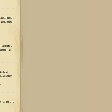
выполняет
с имеются
 нажмите
теля, в
льным
настроек
.
но, то это