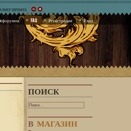
РАЗМЕР ШРИФТА
к форумов
FAQ
Регистрация
Вход
ПОИСК
В
МАГАЗИН