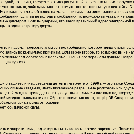
случай, то значит, требуется активация учетной записи. На многих форумах 
мостоятельно, либо администратором до того, как они смогут в них войти. Э
 Если вам пришло сообщение на указанный вами при регистрации адрес элек
 сообщении. Если вы не получили сообщения, то возможно вы указали непра
-либо фильтром. Если вы уверены, что ввели правильный адрес электронной п
мощью к администратору форума.
я или пароль (проверьте электронное сообщение, которое пришло вам посл
ую запись по каким-либо причинам. Если верно второе, то возможно вы не на
неактивных пользователей в целях уменьшения размера базы данных. Попро
е в дискуссиях.
 закон о защите личных сведений детей в интернете от 1998 г. — это закон Сое
ающих личные сведения, иметь письменное разрешение родителей или други
ах детей младше тринадцати лет. Допустимо наличие иного вида подтвержден
тей младше тринадцати лет. Обратите внимание на то, что phpBB Group не м
 объектом юридических отношений.
меет юридической силы.
 или запретил имя, под которым вы пытаетесь зарегистрироваться. Также он
й. Свяжитесь с администратором для получения более точной информации.