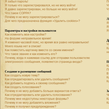
Я забыл пароль!
П
Я только что зарегистрировался, но не могу войти!
Ч
Я давно зарегистрирован, но больше не могу войти!
Ч
Что такое COPPA?
Почему я не могу зарегистрироваться?
Л
Для чего предназначена функция «Удалить cookies»?
Я
Я
Параметры и настройки пользователя
Я
Как изменить мои настройки?
На форуме неправильное время!
Д
Я изменил часовой пояс, но время все равно неправильное!
Ч
Моего языка нет в списке!
К
Как поместить картинку вместе со своим именем?
н
Что такое звание и как изменить его?
Почему, когда я нажимаю ссылку для отправки пользователю
П
электронного сообщения, появляется страница входа?
К
П
Создание и размещение сообщений
В
Как создать новую тему?
К
Как отредактировать или удалить сообщение?
К
Как добавить подпись к своему сообщению?
Как создать голосование?
З
Почему я не могу добавить больше вариантов ответа?
Как отредактировать или удалить голосование?
Ч
Почему мне недоступны некоторые форумы?
К
Почему я не могу добавлять вложения?
К
Почему я получил предупреждение?