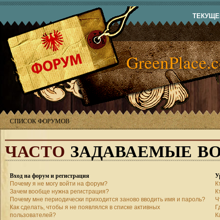
ТЕКУЩЕЕ
GreenPlace.
СПИСОК ФОРУМОВ
ЧАСТО
ЗАДАВАЕМЫЕ В
Вход на форум и регистрация
У
Почему я не могу войти на форум?
К
Зачем вообще нужна регистрация?
К
Почему мне периодически приходится заново вводить имя и пароль?
Ч
Как сделать, чтобы я не появлялся в списке активных
Г
пользователей?
К