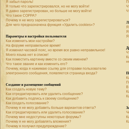
Я забыл пароль!
П
Я только что зарегистрировался, но не могу войти!
Ч
Я давно зарегистрирован, но больше не могу войти!
Ч
Что такое COPPA?
Почему я не могу зарегистрироваться?
Л
Для чего предназначена функция «Удалить cookies»?
Я
Я
Параметры и настройки пользователя
Я
Как изменить мои настройки?
На форуме неправильное время!
Д
Я изменил часовой пояс, но время все равно неправильное!
Ч
Моего языка нет в списке!
К
Как поместить картинку вместе со своим именем?
н
Что такое звание и как изменить его?
Почему, когда я нажимаю ссылку для отправки пользователю
П
электронного сообщения, появляется страница входа?
К
П
Создание и размещение сообщений
В
Как создать новую тему?
К
Как отредактировать или удалить сообщение?
К
Как добавить подпись к своему сообщению?
Как создать голосование?
З
Почему я не могу добавить больше вариантов ответа?
Как отредактировать или удалить голосование?
Ч
Почему мне недоступны некоторые форумы?
К
Почему я не могу добавлять вложения?
К
Почему я получил предупреждение?