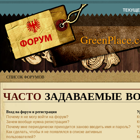
ТЕКУЩЕЕ
GreenPlace.
СПИСОК ФОРУМОВ
ЧАСТО
ЗАДАВАЕМЫЕ В
Вход на форум и регистрация
У
Почему я не могу войти на форум?
К
Зачем вообще нужна регистрация?
К
Почему мне периодически приходится заново вводить имя и пароль?
Ч
Как сделать, чтобы я не появлялся в списке активных
Г
пользователей?
К