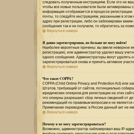
следовать полученным инструкциям. Если это не ваш 
чтобы все новые пользователи были активированы са
информация отображается в процессе регистрации.
почты, то следуйте инструкциям, указанными в этом
адрес при регистрации, либо он заблокирован каким
сообщения так и не получили, то обратитесь за по
Вернуться наверх
Я давно зарегистрирован, но больше не могу войти!
Наиболее вероятные причины: вы ввели неверное им
регистрации), или администратор удалил вашу учетн
одного сообщения. Администраторы могут удалять 
зарегистрироваться снова и принять активное участи
Вернуться наверх
Что такое COPPA?
COPPA (Child Online Privacy and Protection Act) или
Штатов, требующий от сайтов, потенциально собир
юридических опекунов для регистрации на этих сайт
что опекуны разрешают сбор личных сведений от де
рекомендаций по правовым вопросам и не является
Примечание переводчика: в России данный акт не и
Вернуться наверх
Почему я не могу зарегистрироваться?
Возможно, администратор заблокировал ваш IP-адрес
вообще отключить регистрацию новых пользователе