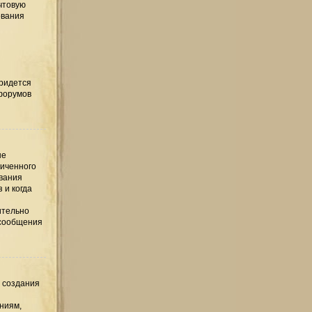
чтовую
ования
придется
 форумов
ые
ниченного
ования
 и когда
ительно
 сообщения
е создания
ниям,