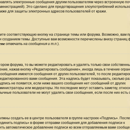
правлять электронные сообщения другим пользователям через встроенную по
министрацией). Это сделано для предотвращения злоупотреблений использ
кже для защиты электронных адресов пользователей от кражи.
ите соответствующую кнопку на странице темы или форума. Возможно, вам 
ли созданием темы. Доступные вам возможности перечислены внизу страниц
ете
отвечать на сообщения и т.п.
).
ором форума, то вы можете редактировать и удалять только свои собственн
ние, нажав кнопку «Редактировать сообщение», иногда лишь в течение огра
сообщения имеются сообщения от других пользователей, то после редактир
дактированного вами сообщения. Эта надпись будет показывать, сколько раз
дпись не появится, если ниже вашего сообщения нет сообщений от других
министраторы или модераторы. Но последние могут оставить заметку, относ
бычные пользователи не могут удалять свои сообщения, если после них есть
лжны создать ее в центре пользователя в группе настроек «Подпись». Посл
единить подпись» в форме отправки сообщения для добавления подписи к
ть автоматическое добавление подписи ко всем отправляемым вами сообще