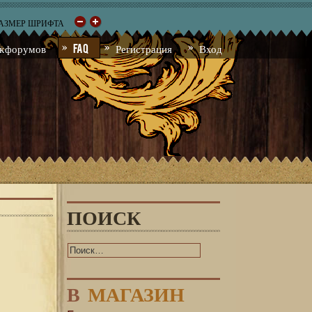
РАЗМЕР ШРИФТА
к форумов
FAQ
Регистрация
Вход
ПОИСК
В
МАГАЗИН