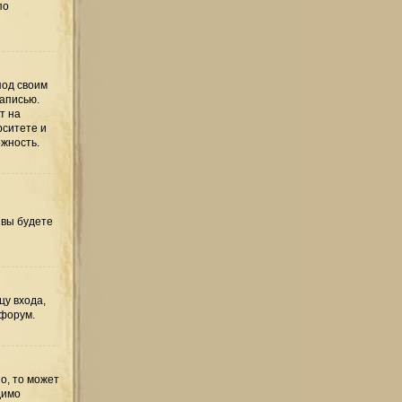
по
под своим
записью.
т на
рситете и
ожность.
 вы будете
цу входа,
 форум.
о, то может
димо