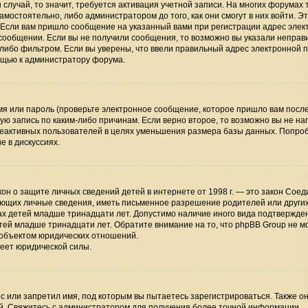
случай, то значит, требуется активация учетной записи. На многих форумах 
мостоятельно, либо администратором до того, как они смогут в них войти. Э
 Если вам пришло сообщение на указанный вами при регистрации адрес элек
 сообщении. Если вы не получили сообщения, то возможно вы указали непра
-либо фильтром. Если вы уверены, что ввели правильный адрес электронной п
мощью к администратору форума.
я или пароль (проверьте электронное сообщение, которое пришло вам посл
ую запись по каким-либо причинам. Если верно второе, то возможно вы не на
неактивных пользователей в целях уменьшения размера базы данных. Попро
е в дискуссиях.
 закон о защите личных сведений детей в интернете от 1998 г. — это закон Сое
ающих личные сведения, иметь письменное разрешение родителей или други
ах детей младше тринадцати лет. Допустимо наличие иного вида подтвержден
тей младше тринадцати лет. Обратите внимание на то, что phpBB Group не м
 объектом юридических отношений.
меет юридической силы.
 или запретил имя, под которым вы пытаетесь зарегистрироваться. Также он
й. Свяжитесь с администратором для получения более точной информации.