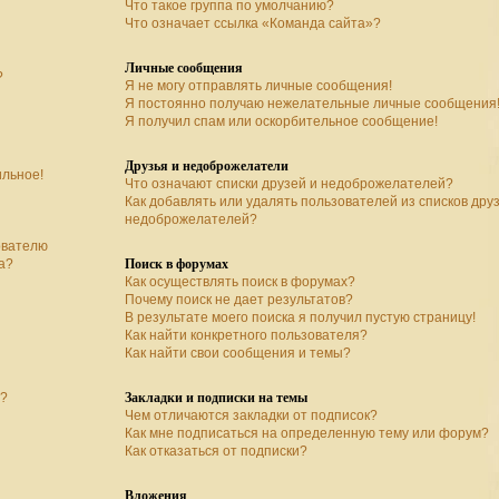
Что такое группа по умолчанию?
Что означает ссылка «Команда сайта»?
Личные сообщения
?
Я не могу отправлять личные сообщения!
Я постоянно получаю нежелательные личные сообщения
Я получил спам или оскорбительное сообщение!
Друзья и недоброжелатели
ильное!
Что означают списки друзей и недоброжелателей?
Как добавлять или удалять пользователей из списков дру
недоброжелателей?
ователю
Поиск в форумах
а?
Как осуществлять поиск в форумах?
Почему поиск не дает результатов?
В результате моего поиска я получил пустую страницу!
Как найти конкретного пользователя?
Как найти свои сообщения и темы?
Закладки и подписки на темы
а?
Чем отличаются закладки от подписок?
Как мне подписаться на определенную тему или форум?
Как отказаться от подписки?
Вложения