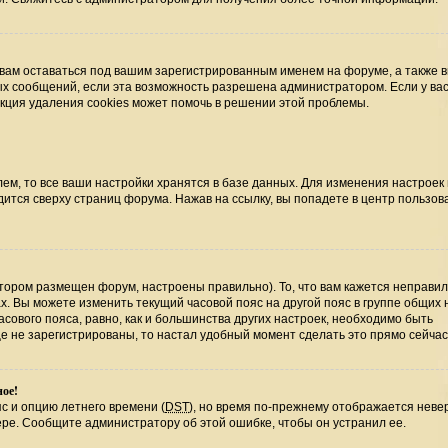
 вам оставаться под вашим зарегистрированным именем на форуме, а также 
ных сообщений, если эта возможность разрешена администратором. Если у ва
нкция удаления cookies может помочь в решении этой проблемы.
ем, то все ваши настройки хранятся в базе данных. Для изменения настроек
ится сверху страниц форума. Нажав на ссылку, вы попадете в центр пользова
отором размещен форум, настроены правильно). То, что вам кажется неправи
х. Вы можете изменить текущий часовой пояс на другой пояс в группе общих 
сового пояса, равно, как и большинства других настроек, необходимо быть
е не зарегистрированы, то настал удобный момент сделать это прямо сейчас
ное!
с и опцию летнего времени (
DST
), но время по-прежнему отображается невер
ере. Сообщите администратору об этой ошибке, чтобы он устранил ее.