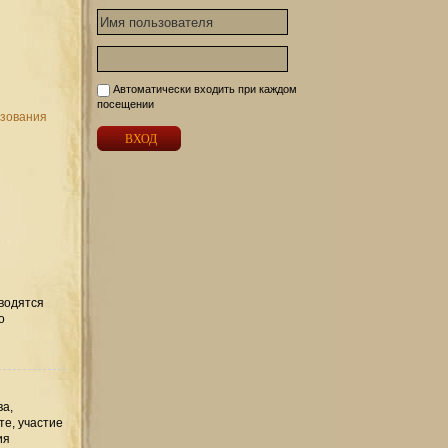
Автоматически входить при каждом
посещении
ьзования
вводятся
о
ва,
те, участие
ия