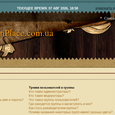
ТЕКУЩЕЕ ВРЕМЯ: 07 АВГ 2026, 18:58
ИЗМЕНИТЬ 
Списо
nPlace.com.ua
Уровни пользователей и группы
Кто такие администраторы?
Кто такие модераторы?
ь имя и пароль?
Что такое группы пользователей?
Где находятся группы и как вступить в них?
Как стать руководителем группы?
Почему названия некоторых групп имеют разные цвета?