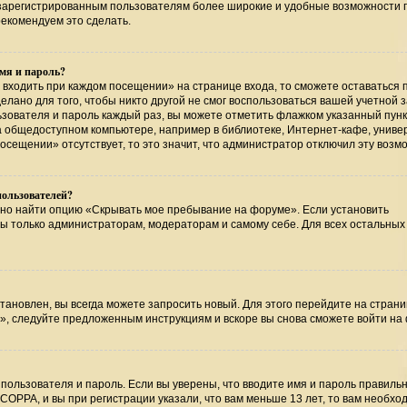
т зарегистрированным пользователям более широкие и удобные возможности 
екомендуем это сделать.
мя и пароль?
 входить при каждом посещении» на странице входа, то сможете оставаться 
лано для того, чтобы никто другой не смог воспользоваться вашей учетной 
ьзователя и пароль каждый раз, вы можете отметить флажком указанный пунк
на общедоступном компьютере, например в библиотеке, Интернет-кафе, униве
посещении» отсутствует, то это значит, что администратор отключил эту возм
пользователей?
жно найти опцию «Скрывать мое пребывание на форуме». Если установить
ны только администраторам, модераторам и самому себе. Для всех остальных
тановлен, вы всегда можете запросить новый. Для этого перейдите на страни
», следуйте предложенным инструкциям и вскоре вы снова сможете войти на
пользователя и пароль. Если вы уверены, что вводите имя и пароль правильн
COPPA, и вы при регистрации указали, что вам меньше 13 лет, то вам необхо