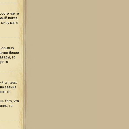
росто никто
овый пакет.
у миру свою
, обычно
бычно более
атары, то
рета.
й, а также
но звания
можете
ь того, что
ание, то