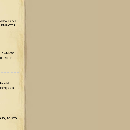
выполняет
с имеются
 нажмите
теля, в
льным
настроек
.
но, то это