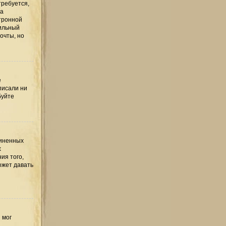
требуется,
та
тронной
вильный
очты, но
е
писали ни
буйте
диненных
х
ия того,
ожет давать
 мог