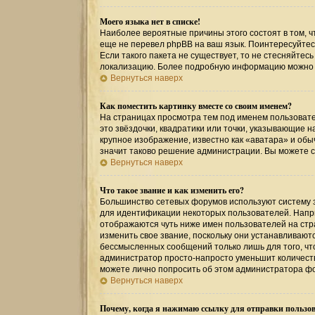
Моего языка нет в списке!
Наиболее вероятные причины этого состоят в том, ч
еще не перевел phpBB на ваш язык. Поинтересуйтесь
Если такого пакета не существует, то не стесняйтес
локализацию. Более подробную информацию можно по
Вернуться наверх
Как поместить картинку вместе со своим именем?
На страницах просмотра тем под именем пользовател
это звёздочки, квадратики или точки, указывающие н
крупное изображение, известно как «аватара» и обы
значит таково решение администрации. Вы можете св
Вернуться наверх
Что такое звание и как изменить его?
Большинство сетевых форумов используют систему 
для идентификации некоторых пользователей. Напр
отображаются чуть ниже имен пользователей на стр
изменить свое звание, поскольку они устанавливаю
бессмысленных сообщений только лишь для того, чт
администратор просто-напросто уменьшит количеств
можете лично попросить об этом администратора ф
Вернуться наверх
Почему, когда я нажимаю ссылку для отправки пользов