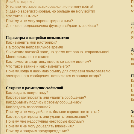
Я забыл пароль!
П
Я только что зарегистрировался, но не могу войти!
Ч
Я давно зарегистрирован, но больше не могу войти!
Ч
Что такое COPPA?
Почему я не могу зарегистрироваться?
Л
Для чего предназначена функция «Удалить cookies»?
Я
Я
Параметры и настройки пользователя
Я
Как изменить мои настройки?
На форуме неправильное время!
Д
Я изменил часовой пояс, но время все равно неправильное!
Ч
Моего языка нет в списке!
К
Как поместить картинку вместе со своим именем?
н
Что такое звание и как изменить его?
Почему, когда я нажимаю ссылку для отправки пользователю
П
электронного сообщения, появляется страница входа?
К
П
Создание и размещение сообщений
В
Как создать новую тему?
К
Как отредактировать или удалить сообщение?
К
Как добавить подпись к своему сообщению?
Как создать голосование?
З
Почему я не могу добавить больше вариантов ответа?
Как отредактировать или удалить голосование?
Ч
Почему мне недоступны некоторые форумы?
К
Почему я не могу добавлять вложения?
К
Почему я получил предупреждение?