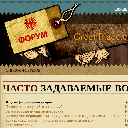
ТЕКУЩЕЕ
GreenPlace.
СПИСОК ФОРУМОВ
ЧАСТО
ЗАДАВАЕМЫЕ В
Вход на форум и регистрация
У
Почему я не могу войти на форум?
К
Зачем вообще нужна регистрация?
К
Почему мне периодически приходится заново вводить имя и пароль?
Ч
Как сделать, чтобы я не появлялся в списке активных
Г
пользователей?
К