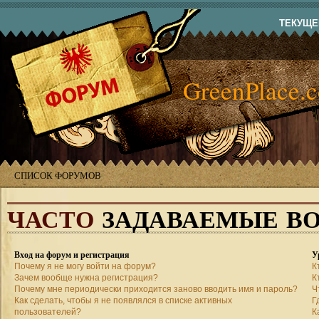
ТЕКУЩЕЕ
GreenPlace.
СПИСОК ФОРУМОВ
ЧАСТО
ЗАДАВАЕМЫЕ В
Вход на форум и регистрация
У
Почему я не могу войти на форум?
К
Зачем вообще нужна регистрация?
К
Почему мне периодически приходится заново вводить имя и пароль?
Ч
Как сделать, чтобы я не появлялся в списке активных
Г
пользователей?
К