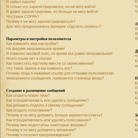
Я забыл пароль!
П
Я только что зарегистрировался, но не могу войти!
Ч
Я давно зарегистрирован, но больше не могу войти!
Ч
Что такое COPPA?
Почему я не могу зарегистрироваться?
Л
Для чего предназначена функция «Удалить cookies»?
Я
Я
Параметры и настройки пользователя
Я
Как изменить мои настройки?
На форуме неправильное время!
Д
Я изменил часовой пояс, но время все равно неправильное!
Ч
Моего языка нет в списке!
К
Как поместить картинку вместе со своим именем?
н
Что такое звание и как изменить его?
Почему, когда я нажимаю ссылку для отправки пользователю
П
электронного сообщения, появляется страница входа?
К
П
Создание и размещение сообщений
В
Как создать новую тему?
К
Как отредактировать или удалить сообщение?
К
Как добавить подпись к своему сообщению?
Как создать голосование?
З
Почему я не могу добавить больше вариантов ответа?
Как отредактировать или удалить голосование?
Ч
Почему мне недоступны некоторые форумы?
К
Почему я не могу добавлять вложения?
К
Почему я получил предупреждение?