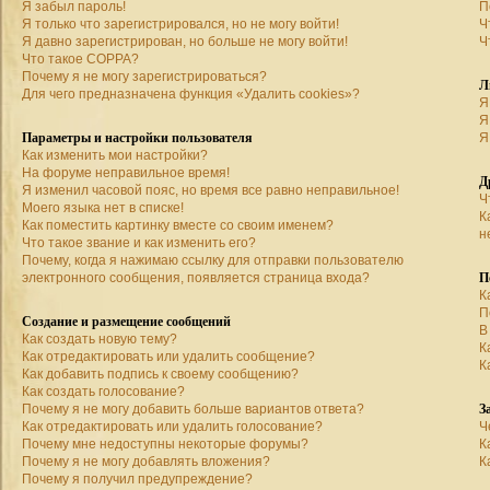
Я забыл пароль!
П
Я только что зарегистрировался, но не могу войти!
Ч
Я давно зарегистрирован, но больше не могу войти!
Ч
Что такое COPPA?
Почему я не могу зарегистрироваться?
Л
Для чего предназначена функция «Удалить cookies»?
Я
Я
Параметры и настройки пользователя
Я
Как изменить мои настройки?
На форуме неправильное время!
Д
Я изменил часовой пояс, но время все равно неправильное!
Ч
Моего языка нет в списке!
К
Как поместить картинку вместе со своим именем?
н
Что такое звание и как изменить его?
Почему, когда я нажимаю ссылку для отправки пользователю
П
электронного сообщения, появляется страница входа?
К
П
Создание и размещение сообщений
В
Как создать новую тему?
К
Как отредактировать или удалить сообщение?
К
Как добавить подпись к своему сообщению?
Как создать голосование?
З
Почему я не могу добавить больше вариантов ответа?
Как отредактировать или удалить голосование?
Ч
Почему мне недоступны некоторые форумы?
К
Почему я не могу добавлять вложения?
К
Почему я получил предупреждение?