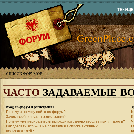
ТЕКУЩЕЕ
GreenPlace.
СПИСОК ФОРУМОВ
ЧАСТО
ЗАДАВАЕМЫЕ В
Вход на форум и регистрация
У
Почему я не могу войти на форум?
К
Зачем вообще нужна регистрация?
К
Почему мне периодически приходится заново вводить имя и пароль?
Ч
Как сделать, чтобы я не появлялся в списке активных
Г
пользователей?
К