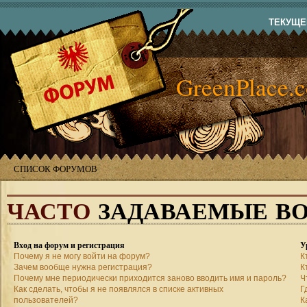
ТЕКУЩЕЕ
GreenPlace.
СПИСОК ФОРУМОВ
ЧАСТО
ЗАДАВАЕМЫЕ В
Вход на форум и регистрация
У
Почему я не могу войти на форум?
К
Зачем вообще нужна регистрация?
К
Почему мне периодически приходится заново вводить имя и пароль?
Ч
Как сделать, чтобы я не появлялся в списке активных
Г
пользователей?
К