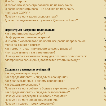
Я забыл пароль!
П
Я только что зарегистрировался, но не могу войти!
Ч
Я давно зарегистрирован, но больше не могу войти!
Ч
Что такое COPPA?
Почему я не могу зарегистрироваться?
Л
Для чего предназначена функция «Удалить cookies»?
Я
Я
Параметры и настройки пользователя
Я
Как изменить мои настройки?
На форуме неправильное время!
Д
Я изменил часовой пояс, но время все равно неправильное!
Ч
Моего языка нет в списке!
К
Как поместить картинку вместе со своим именем?
н
Что такое звание и как изменить его?
Почему, когда я нажимаю ссылку для отправки пользователю
П
электронного сообщения, появляется страница входа?
К
П
Создание и размещение сообщений
В
Как создать новую тему?
К
Как отредактировать или удалить сообщение?
К
Как добавить подпись к своему сообщению?
Как создать голосование?
З
Почему я не могу добавить больше вариантов ответа?
Как отредактировать или удалить голосование?
Ч
Почему мне недоступны некоторые форумы?
К
Почему я не могу добавлять вложения?
К
Почему я получил предупреждение?