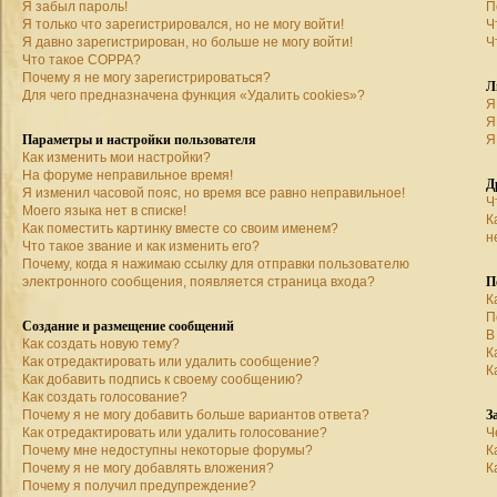
Я забыл пароль!
П
Я только что зарегистрировался, но не могу войти!
Ч
Я давно зарегистрирован, но больше не могу войти!
Ч
Что такое COPPA?
Почему я не могу зарегистрироваться?
Л
Для чего предназначена функция «Удалить cookies»?
Я
Я
Параметры и настройки пользователя
Я
Как изменить мои настройки?
На форуме неправильное время!
Д
Я изменил часовой пояс, но время все равно неправильное!
Ч
Моего языка нет в списке!
К
Как поместить картинку вместе со своим именем?
н
Что такое звание и как изменить его?
Почему, когда я нажимаю ссылку для отправки пользователю
П
электронного сообщения, появляется страница входа?
К
П
Создание и размещение сообщений
В
Как создать новую тему?
К
Как отредактировать или удалить сообщение?
К
Как добавить подпись к своему сообщению?
Как создать голосование?
З
Почему я не могу добавить больше вариантов ответа?
Как отредактировать или удалить голосование?
Ч
Почему мне недоступны некоторые форумы?
К
Почему я не могу добавлять вложения?
К
Почему я получил предупреждение?