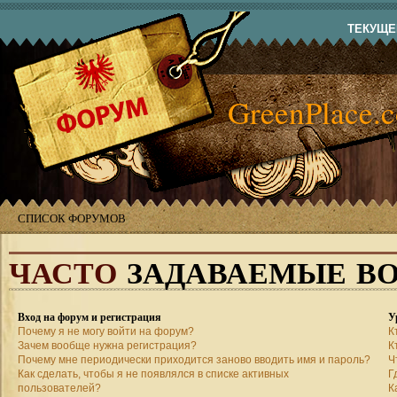
ТЕКУЩЕЕ
GreenPlace.
СПИСОК ФОРУМОВ
ЧАСТО
ЗАДАВАЕМЫЕ В
Вход на форум и регистрация
У
Почему я не могу войти на форум?
К
Зачем вообще нужна регистрация?
К
Почему мне периодически приходится заново вводить имя и пароль?
Ч
Как сделать, чтобы я не появлялся в списке активных
Г
пользователей?
К