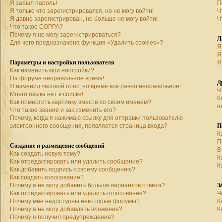
Я забыл пароль!
П
Я только что зарегистрировался, но не могу войти!
Ч
Я давно зарегистрирован, но больше не могу войти!
Ч
Что такое COPPA?
Почему я не могу зарегистрироваться?
Л
Для чего предназначена функция «Удалить cookies»?
Я
Я
Параметры и настройки пользователя
Я
Как изменить мои настройки?
На форуме неправильное время!
Д
Я изменил часовой пояс, но время все равно неправильное!
Ч
Моего языка нет в списке!
К
Как поместить картинку вместе со своим именем?
н
Что такое звание и как изменить его?
Почему, когда я нажимаю ссылку для отправки пользователю
П
электронного сообщения, появляется страница входа?
К
П
Создание и размещение сообщений
В
Как создать новую тему?
К
Как отредактировать или удалить сообщение?
К
Как добавить подпись к своему сообщению?
Как создать голосование?
З
Почему я не могу добавить больше вариантов ответа?
Как отредактировать или удалить голосование?
Ч
Почему мне недоступны некоторые форумы?
К
Почему я не могу добавлять вложения?
К
Почему я получил предупреждение?