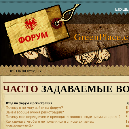
ТЕКУЩЕЕ
GreenPlace.
СПИСОК ФОРУМОВ
ЧАСТО
ЗАДАВАЕМЫЕ В
Вход на форум и регистрация
У
Почему я не могу войти на форум?
К
Зачем вообще нужна регистрация?
К
Почему мне периодически приходится заново вводить имя и пароль?
Ч
Как сделать, чтобы я не появлялся в списке активных
Г
пользователей?
К