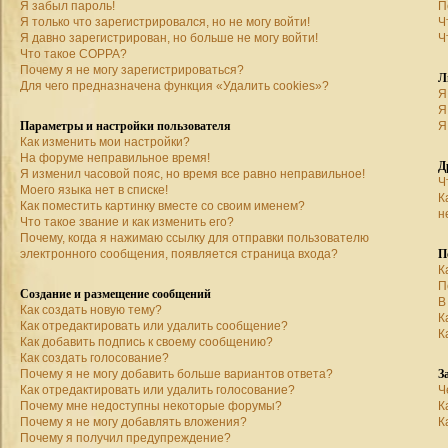
Я забыл пароль!
П
Я только что зарегистрировался, но не могу войти!
Ч
Я давно зарегистрирован, но больше не могу войти!
Ч
Что такое COPPA?
Почему я не могу зарегистрироваться?
Л
Для чего предназначена функция «Удалить cookies»?
Я
Я
Параметры и настройки пользователя
Я
Как изменить мои настройки?
На форуме неправильное время!
Д
Я изменил часовой пояс, но время все равно неправильное!
Ч
Моего языка нет в списке!
К
Как поместить картинку вместе со своим именем?
н
Что такое звание и как изменить его?
Почему, когда я нажимаю ссылку для отправки пользователю
П
электронного сообщения, появляется страница входа?
К
П
Создание и размещение сообщений
В
Как создать новую тему?
К
Как отредактировать или удалить сообщение?
К
Как добавить подпись к своему сообщению?
Как создать голосование?
З
Почему я не могу добавить больше вариантов ответа?
Как отредактировать или удалить голосование?
Ч
Почему мне недоступны некоторые форумы?
К
Почему я не могу добавлять вложения?
К
Почему я получил предупреждение?