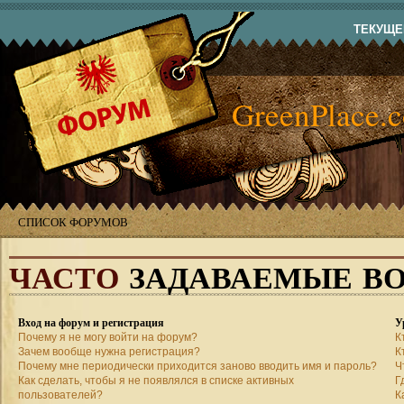
ТЕКУЩЕЕ
GreenPlace.
СПИСОК ФОРУМОВ
ЧАСТО
ЗАДАВАЕМЫЕ В
Вход на форум и регистрация
У
Почему я не могу войти на форум?
К
Зачем вообще нужна регистрация?
К
Почему мне периодически приходится заново вводить имя и пароль?
Ч
Как сделать, чтобы я не появлялся в списке активных
Г
пользователей?
К