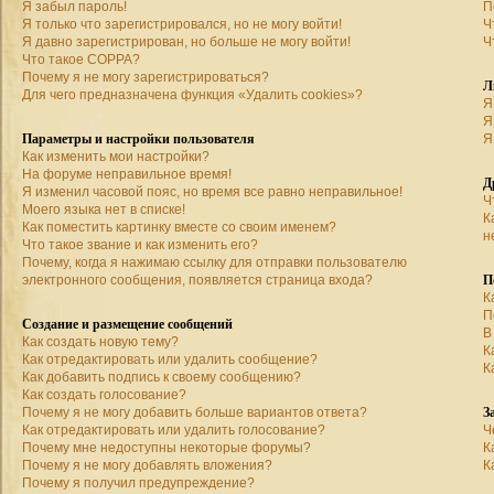
Я забыл пароль!
П
Я только что зарегистрировался, но не могу войти!
Ч
Я давно зарегистрирован, но больше не могу войти!
Ч
Что такое COPPA?
Почему я не могу зарегистрироваться?
Л
Для чего предназначена функция «Удалить cookies»?
Я
Я
Параметры и настройки пользователя
Я
Как изменить мои настройки?
На форуме неправильное время!
Д
Я изменил часовой пояс, но время все равно неправильное!
Ч
Моего языка нет в списке!
К
Как поместить картинку вместе со своим именем?
н
Что такое звание и как изменить его?
Почему, когда я нажимаю ссылку для отправки пользователю
П
электронного сообщения, появляется страница входа?
К
П
Создание и размещение сообщений
В
Как создать новую тему?
К
Как отредактировать или удалить сообщение?
К
Как добавить подпись к своему сообщению?
Как создать голосование?
З
Почему я не могу добавить больше вариантов ответа?
Как отредактировать или удалить голосование?
Ч
Почему мне недоступны некоторые форумы?
К
Почему я не могу добавлять вложения?
К
Почему я получил предупреждение?