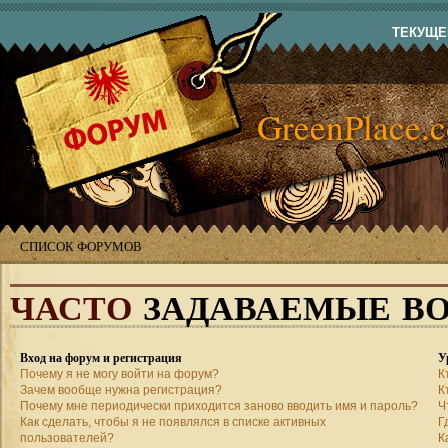
ТЕКУЩЕЕ
GreenPlace.
СПИСОК ФОРУМОВ
ЧАСТО
ЗАДАВАЕМЫЕ В
Вход на форум и регистрация
У
Почему я не могу войти на форум?
К
Зачем вообще нужна регистрация?
К
Почему мне периодически приходится заново вводить имя и пароль?
Ч
Как сделать, чтобы я не появлялся в списке активных
Г
пользователей?
К