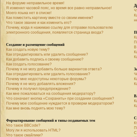
На форуме неправильное время!
Д
Я изменил часовой пояс, но время все равно неправильное!
Ч
Моего языка нет в списке!
К
Как поместить картинку вместе со своим именем?
н
Что такое звание и как изменить его?
Почему, когда я нажимаю ссылку для отправки пользователю
П
электронного сообщения, появляется страница входа?
К
П
Создание и размещение сообщений
В
Как создать новую тему?
К
Как отредактировать или удалить сообщение?
К
Как добавить подпись к своему сообщению?
Как создать голосование?
З
Почему я не могу добавить больше вариантов ответа?
Как отредактировать или удалить голосование?
Ч
Почему мне недоступны некоторые форумы?
К
Почему я не могу добавлять вложения?
К
Почему я получил предупреждение?
Как мне пожаловаться на сообщения модератору?
В
Что означает кнопка «Сохранить» при создании сообщения?
К
Почему мое сообщение нуждается в проверки модератором?
К
Как мне вновь поднять мою тему?
С
Форматирование сообщений и типы создаваемых тем
К
Что такое BBCode?
П
Могу ли я использовать HTML?
С
Что такое смайлики?