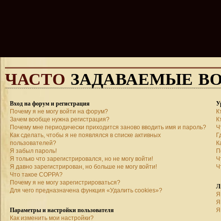
ЧАСТО
ЗАДАВАЕМЫЕ В
Вход на форум и регистрация
У
Почему я не могу войти на форум?
К
Зачем вообще нужна регистрация?
К
Почему мне периодически приходится заново вводить имя и пароль?
Ч
Как сделать, чтобы я не появлялся в списке активных
Г
пользователей?
К
Я забыл пароль!
П
Я только что зарегистрировался, но не могу войти!
Ч
Я давно зарегистрирован, но больше не могу войти!
Ч
Что такое COPPA?
Почему я не могу зарегистрироваться?
Л
Для чего предназначена функция «Удалить cookies»?
Я
Я
Параметры и настройки пользователя
Я
Как изменить мои настройки?