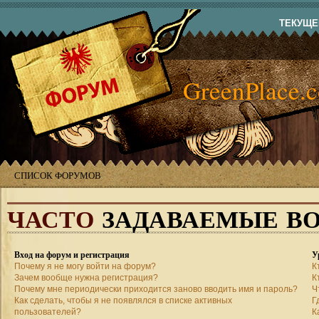
ТЕКУЩЕЕ
GreenPlace.
СПИСОК ФОРУМОВ
ЧАСТО
ЗАДАВАЕМЫЕ В
Вход на форум и регистрация
У
Почему я не могу войти на форум?
К
Зачем вообще нужна регистрация?
К
Почему мне периодически приходится заново вводить имя и пароль?
Ч
Как сделать, чтобы я не появлялся в списке активных
Г
пользователей?
К