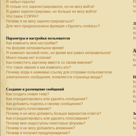
Я забыл пароль!
П
Я только что зарегистрировался, но не могу войти!
Ч
Я давно зарегистрирован, но больше не могу войти!
Ч
Что такое COPPA?
Почему я не могу зарегистрироваться?
Л
Для чего предназначена функция «Удалить cookies»?
Я
Я
Параметры и настройки пользователя
Я
Как изменить мои настройки?
На форуме неправильное время!
Д
Я изменил часовой пояс, но время все равно неправильное!
Ч
Моего языка нет в списке!
К
Как поместить картинку вместе со своим именем?
н
Что такое звание и как изменить его?
Почему, когда я нажимаю ссылку для отправки пользователю
П
электронного сообщения, появляется страница входа?
К
П
Создание и размещение сообщений
В
Как создать новую тему?
К
Как отредактировать или удалить сообщение?
К
Как добавить подпись к своему сообщению?
Как создать голосование?
З
Почему я не могу добавить больше вариантов ответа?
Как отредактировать или удалить голосование?
Ч
Почему мне недоступны некоторые форумы?
К
Почему я не могу добавлять вложения?
К
Почему я получил предупреждение?