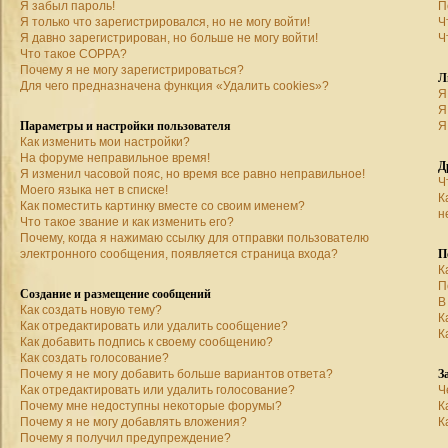
Я забыл пароль!
П
Я только что зарегистрировался, но не могу войти!
Ч
Я давно зарегистрирован, но больше не могу войти!
Ч
Что такое COPPA?
Почему я не могу зарегистрироваться?
Л
Для чего предназначена функция «Удалить cookies»?
Я
Я
Параметры и настройки пользователя
Я
Как изменить мои настройки?
На форуме неправильное время!
Д
Я изменил часовой пояс, но время все равно неправильное!
Ч
Моего языка нет в списке!
К
Как поместить картинку вместе со своим именем?
н
Что такое звание и как изменить его?
Почему, когда я нажимаю ссылку для отправки пользователю
П
электронного сообщения, появляется страница входа?
К
П
Создание и размещение сообщений
В
Как создать новую тему?
К
Как отредактировать или удалить сообщение?
К
Как добавить подпись к своему сообщению?
Как создать голосование?
З
Почему я не могу добавить больше вариантов ответа?
Как отредактировать или удалить голосование?
Ч
Почему мне недоступны некоторые форумы?
К
Почему я не могу добавлять вложения?
К
Почему я получил предупреждение?