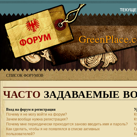
ТЕКУЩЕЕ
GreenPlace.
СПИСОК ФОРУМОВ
ЧАСТО
ЗАДАВАЕМЫЕ В
Вход на форум и регистрация
У
Почему я не могу войти на форум?
К
Зачем вообще нужна регистрация?
К
Почему мне периодически приходится заново вводить имя и пароль?
Ч
Как сделать, чтобы я не появлялся в списке активных
Г
пользователей?
К