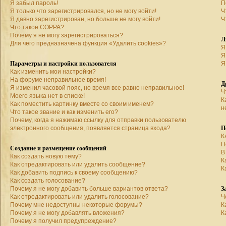
Я забыл пароль!
П
Я только что зарегистрировался, но не могу войти!
Ч
Я давно зарегистрирован, но больше не могу войти!
Ч
Что такое COPPA?
Почему я не могу зарегистрироваться?
Л
Для чего предназначена функция «Удалить cookies»?
Я
Я
Параметры и настройки пользователя
Я
Как изменить мои настройки?
На форуме неправильное время!
Д
Я изменил часовой пояс, но время все равно неправильное!
Ч
Моего языка нет в списке!
К
Как поместить картинку вместе со своим именем?
н
Что такое звание и как изменить его?
Почему, когда я нажимаю ссылку для отправки пользователю
П
электронного сообщения, появляется страница входа?
К
П
Создание и размещение сообщений
В
Как создать новую тему?
К
Как отредактировать или удалить сообщение?
К
Как добавить подпись к своему сообщению?
Как создать голосование?
З
Почему я не могу добавить больше вариантов ответа?
Как отредактировать или удалить голосование?
Ч
Почему мне недоступны некоторые форумы?
К
Почему я не могу добавлять вложения?
К
Почему я получил предупреждение?