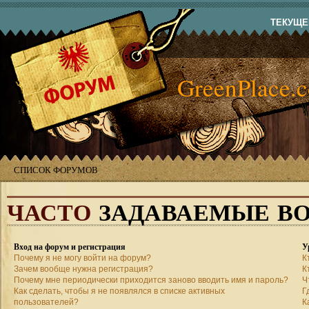
ТЕКУЩЕЕ
GreenPlace.
СПИСОК ФОРУМОВ
ЧАСТО
ЗАДАВАЕМЫЕ В
Вход на форум и регистрация
У
Почему я не могу войти на форум?
К
Зачем вообще нужна регистрация?
К
Почему мне периодически приходится заново вводить имя и пароль?
Ч
Как сделать, чтобы я не появлялся в списке активных
Г
пользователей?
К