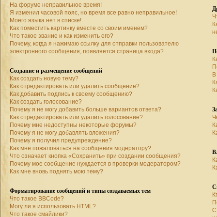
На форуме неправильное время!
Д
Я изменил часовой пояс, но время все равно неправильное!
Ч
Моего языка нет в списке!
К
Как поместить картинку вместе со своим именем?
н
Что такое звание и как изменить его?
Почему, когда я нажимаю ссылку для отправки пользователю
П
электронного сообщения, появляется страница входа?
К
П
Создание и размещение сообщений
В
Как создать новую тему?
К
Как отредактировать или удалить сообщение?
К
Как добавить подпись к своему сообщению?
Как создать голосование?
З
Почему я не могу добавить больше вариантов ответа?
Как отредактировать или удалить голосование?
Ч
Почему мне недоступны некоторые форумы?
К
Почему я не могу добавлять вложения?
К
Почему я получил предупреждение?
Как мне пожаловаться на сообщения модератору?
В
Что означает кнопка «Сохранить» при создании сообщения?
К
Почему мое сообщение нуждается в проверки модератором?
К
Как мне вновь поднять мою тему?
С
Форматирование сообщений и типы создаваемых тем
К
Что такое BBCode?
П
Могу ли я использовать HTML?
С
Что такое смайлики?