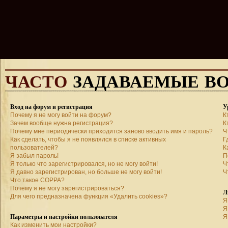
ЧАСТО
ЗАДАВАЕМЫЕ В
Вход на форум и регистрация
У
Почему я не могу войти на форум?
К
Зачем вообще нужна регистрация?
К
Почему мне периодически приходится заново вводить имя и пароль?
Ч
Как сделать, чтобы я не появлялся в списке активных
Г
пользователей?
К
Я забыл пароль!
П
Я только что зарегистрировался, но не могу войти!
Ч
Я давно зарегистрирован, но больше не могу войти!
Ч
Что такое COPPA?
Почему я не могу зарегистрироваться?
Л
Для чего предназначена функция «Удалить cookies»?
Я
Я
Параметры и настройки пользователя
Я
Как изменить мои настройки?