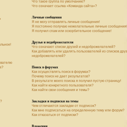
Что такое группа по умолчанию?
Что означает ссылка «Команда сайта»?
Личные сообщения
?
Я не могу отправлять личные сообщения!
Я постоянно получаю нежелательные личные сообщения
Я получил спам или оскорбительное сообщение!
Друзья и недоброжелатели
ильное!
Что означают списки друзей и недоброжелателей?
Как добавлять или удалять пользователей из списков дру
недоброжелателей?
ователю
Поиск в форумах
а?
Как осуществлять поиск в форумах?
Почему поиск не дает результатов?
В результате моего поиска я получил пустую страницу!
Как найти конкретного пользователя?
Как найти свои сообщения и темы?
Закладки и подписки на темы
а?
Чем отличаются закладки от подписок?
Как мне подписаться на определенную тему или форум?
Как отказаться от подписки?
Вложения