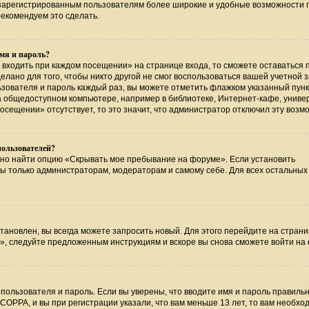
т зарегистрированным пользователям более широкие и удобные возможности 
екомендуем это сделать.
мя и пароль?
 входить при каждом посещении» на странице входа, то сможете оставаться 
лано для того, чтобы никто другой не смог воспользоваться вашей учетной 
ьзователя и пароль каждый раз, вы можете отметить флажком указанный пунк
на общедоступном компьютере, например в библиотеке, Интернет-кафе, униве
посещении» отсутствует, то это значит, что администратор отключил эту возм
пользователей?
жно найти опцию «Скрывать мое пребывание на форуме». Если установить
ны только администраторам, модераторам и самому себе. Для всех остальных
тановлен, вы всегда можете запросить новый. Для этого перейдите на страни
», следуйте предложенным инструкциям и вскоре вы снова сможете войти на
пользователя и пароль. Если вы уверены, что вводите имя и пароль правильн
COPPA, и вы при регистрации указали, что вам меньше 13 лет, то вам необхо