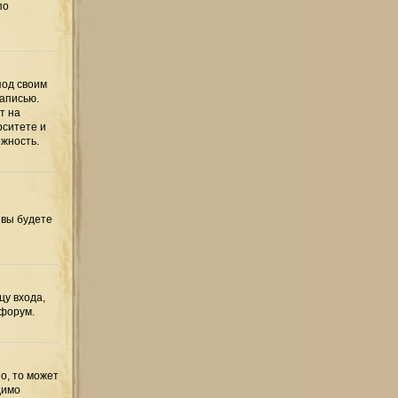
по
под своим
записью.
т на
рситете и
ожность.
 вы будете
цу входа,
 форум.
о, то может
димо