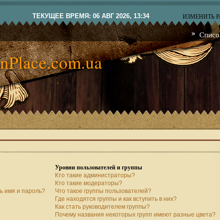
ТЕКУЩЕЕ ВРЕМЯ: 06 АВГ 2026, 13:34
ИЗМЕНИТЬ 
Списо
nPlace.com.ua
Уровни пользователей и группы
Кто такие администраторы?
Кто такие модераторы?
ь имя и пароль?
Что такое группы пользователей?
Где находятся группы и как вступить в них?
Как стать руководителем группы?
Почему названия некоторых групп имеют разные цвета?