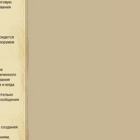
чтовую
ования
придется
 форумов
ые
ниченного
ования
 и когда
ительно
 сообщения
е создания
ниям,