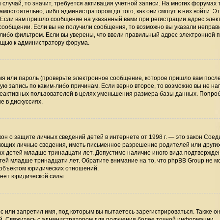
случай, то значит, требуется активация учетной записи. На многих форумах 
мостоятельно, либо администратором до того, как они смогут в них войти. Э
 Если вам пришло сообщение на указанный вами при регистрации адрес элек
 сообщении. Если вы не получили сообщения, то возможно вы указали непра
-либо фильтром. Если вы уверены, что ввели правильный адрес электронной п
мощью к администратору форума.
я или пароль (проверьте электронное сообщение, которое пришло вам посл
ую запись по каким-либо причинам. Если верно второе, то возможно вы не на
неактивных пользователей в целях уменьшения размера базы данных. Попро
е в дискуссиях.
 закон о защите личных сведений детей в интернете от 1998 г. — это закон Сое
ающих личные сведения, иметь письменное разрешение родителей или други
ах детей младше тринадцати лет. Допустимо наличие иного вида подтвержден
тей младше тринадцати лет. Обратите внимание на то, что phpBB Group не м
 объектом юридических отношений.
меет юридической силы.
 или запретил имя, под которым вы пытаетесь зарегистрироваться. Также он
й. Свяжитесь с администратором для получения более точной информации.