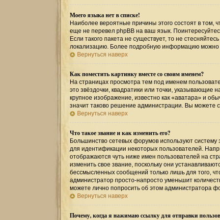
Моего языка нет в списке!
Наиболее вероятные причины этого состоят в том, ч
еще не перевел phpBB на ваш язык. Поинтересуйтесь
Если такого пакета не существует, то не стесняйтес
локализацию. Более подробную информацию можно по
Вернуться наверх
Как поместить картинку вместе со своим именем?
На страницах просмотра тем под именем пользовател
это звёздочки, квадратики или точки, указывающие н
крупное изображение, известно как «аватара» и обы
значит таково решение администрации. Вы можете св
Вернуться наверх
Что такое звание и как изменить его?
Большинство сетевых форумов используют систему 
для идентификации некоторых пользователей. Напр
отображаются чуть ниже имен пользователей на стр
изменить свое звание, поскольку они устанавливаю
бессмысленных сообщений только лишь для того, чт
администратор просто-напросто уменьшит количеств
можете лично попросить об этом администратора ф
Вернуться наверх
Почему, когда я нажимаю ссылку для отправки пользов