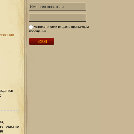
Автоматически входить при каждом
посещении
ьзования
вводятся
о
ва,
те, участие
ия