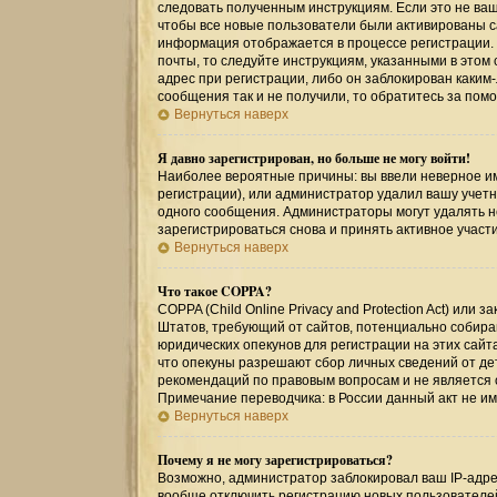
следовать полученным инструкциям. Если это не ваш 
чтобы все новые пользователи были активированы са
информация отображается в процессе регистрации.
почты, то следуйте инструкциям, указанными в этом
адрес при регистрации, либо он заблокирован каким
сообщения так и не получили, то обратитесь за по
Вернуться наверх
Я давно зарегистрирован, но больше не могу войти!
Наиболее вероятные причины: вы ввели неверное им
регистрации), или администратор удалил вашу учетн
одного сообщения. Администраторы могут удалять 
зарегистрироваться снова и принять активное участи
Вернуться наверх
Что такое COPPA?
COPPA (Child Online Privacy and Protection Act) или
Штатов, требующий от сайтов, потенциально собир
юридических опекунов для регистрации на этих сайт
что опекуны разрешают сбор личных сведений от де
рекомендаций по правовым вопросам и не является
Примечание переводчика: в России данный акт не и
Вернуться наверх
Почему я не могу зарегистрироваться?
Возможно, администратор заблокировал ваш IP-адрес
вообще отключить регистрацию новых пользователе