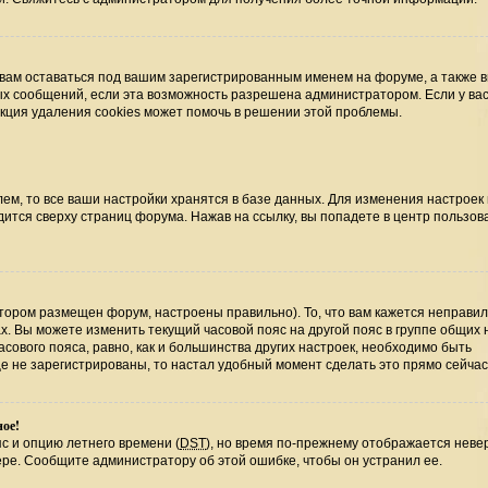
 вам оставаться под вашим зарегистрированным именем на форуме, а также 
ных сообщений, если эта возможность разрешена администратором. Если у ва
нкция удаления cookies может помочь в решении этой проблемы.
ем, то все ваши настройки хранятся в базе данных. Для изменения настроек
ится сверху страниц форума. Нажав на ссылку, вы попадете в центр пользова
отором размещен форум, настроены правильно). То, что вам кажется неправи
х. Вы можете изменить текущий часовой пояс на другой пояс в группе общих 
сового пояса, равно, как и большинства других настроек, необходимо быть
е не зарегистрированы, то настал удобный момент сделать это прямо сейчас
ное!
с и опцию летнего времени (
DST
), но время по-прежнему отображается невер
ере. Сообщите администратору об этой ошибке, чтобы он устранил ее.