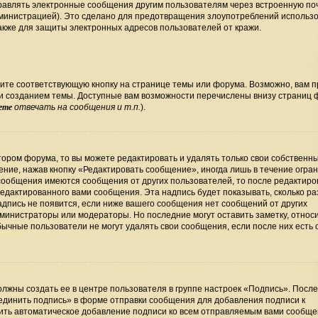
правлять электронные сообщения другим пользователям через встроенную по
министрацией). Это сделано для предотвращения злоупотреблений использ
кже для защиты электронных адресов пользователей от кражи.
ите соответствующую кнопку на странице темы или форума. Возможно, вам 
ли созданием темы. Доступные вам возможности перечислены внизу страниц
ете
отвечать на сообщения и т.п.
).
ором форума, то вы можете редактировать и удалять только свои собственн
ние, нажав кнопку «Редактировать сообщение», иногда лишь в течение огра
сообщения имеются сообщения от других пользователей, то после редактир
дактированного вами сообщения. Эта надпись будет показывать, сколько раз
дпись не появится, если ниже вашего сообщения нет сообщений от других
министраторы или модераторы. Но последние могут оставить заметку, относ
бычные пользователи не могут удалять свои сообщения, если после них есть
лжны создать ее в центре пользователя в группе настроек «Подпись». Посл
единить подпись» в форме отправки сообщения для добавления подписи к
ть автоматическое добавление подписи ко всем отправляемым вами сообще