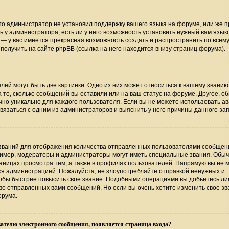
то администратор не установил поддержку вашего языка на форуме, или же п
 у администратора, есть ли у него возможность установить нужный вам язык
ь — у вас имеется прекрасная возможность создать и распространить по всем
лучить на сайте phpBB (ссылка на него находится внизу страниц форума).
ей могут быть две картинки. Одно из них может относиться к вашему званию
а то, сколько сообщений вы оставили или на ваш статус на форуме. Другое, о
чно уникально для каждого пользователя. Если вы не можете использовать ав
язаться с одним из администраторов и выяснить у него причины данного зап
званий для отображения количества отправленных пользователями сообщени
имер, модераторы и администраторы могут иметь специальные звания. Обыч
аницах просмотра тем, а также в профилях пользователей. Напрямую вы не 
тся администрацией. Пожалуйста, не злоупотребляйте отправкой ненужных и
обы быстрее повысить свое звание. Подобными операциями вы добьетесь лиш
о отправленных вами сообщений. Но если вы очень хотите изменить свое зв
орума.
ателю электронного сообщения, появляется страница входа?