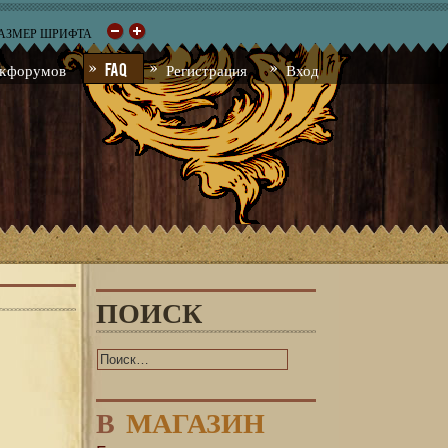
РАЗМЕР ШРИФТА
к форумов
FAQ
Регистрация
Вход
ПОИСК
В
МАГАЗИН