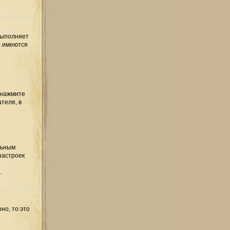
выполняет
с имеются
 нажмите
теля, в
льным
настроек
.
но, то это