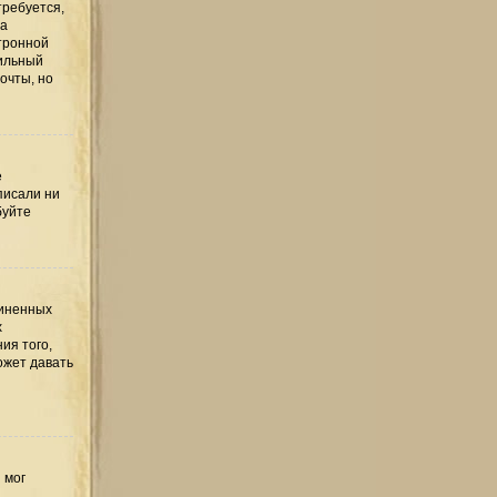
требуется,
та
тронной
вильный
очты, но
е
писали ни
буйте
диненных
х
ия того,
ожет давать
 мог