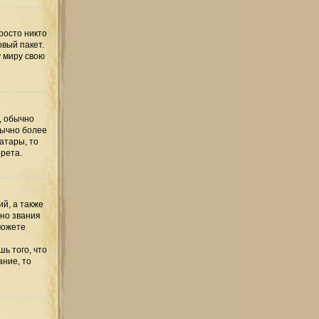
росто никто
овый пакет.
у миру свою
, обычно
бычно более
атары, то
рета.
й, а также
но звания
можете
ь того, что
ание, то