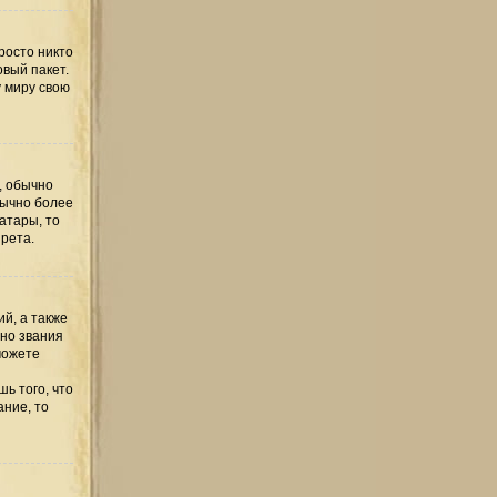
росто никто
овый пакет.
у миру свою
, обычно
бычно более
атары, то
рета.
й, а также
но звания
можете
ь того, что
ание, то