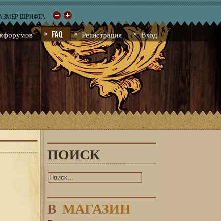
РАЗМЕР ШРИФТА
к форумов
FAQ
Регистрация
Вход
ПОИСК
В
МАГАЗИН