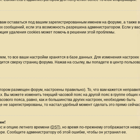
 вам оставаться под вашим зарегистрированным именем на форуме, а также 
ных сообщений, если эта возможность разрешена администратором. Если у ва
нкция удаления cookies может помочь в решении этой проблемы.
ем, то все ваши настройки хранятся в базе данных. Для изменения настроек
ится сверху страниц форума. Нажав на ссылку, вы попадете в центр пользова
отором размещен форум, настроены правильно). То, что вам кажется неправи
х. Вы можете изменить текущий часовой пояс на другой пояс в группе общих 
сового пояса, равно, как и большинства других настроек, необходимо быть
е не зарегистрированы, то настал удобный момент сделать это прямо сейчас
ное!
с и опцию летнего времени (
DST
), но время по-прежнему отображается невер
ере. Сообщите администратору об этой ошибке, чтобы он устранил ее.