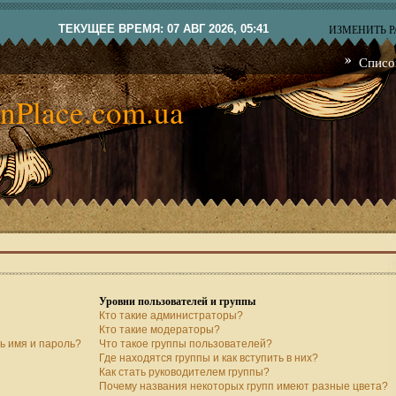
ТЕКУЩЕЕ ВРЕМЯ: 07 АВГ 2026, 05:41
ИЗМЕНИТЬ 
Списо
nPlace.com.ua
Уровни пользователей и группы
Кто такие администраторы?
Кто такие модераторы?
ь имя и пароль?
Что такое группы пользователей?
Где находятся группы и как вступить в них?
Как стать руководителем группы?
Почему названия некоторых групп имеют разные цвета?