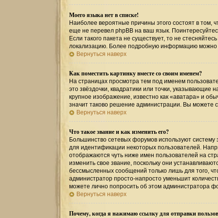
Моего языка нет в списке!
Наиболее вероятные причины этого состоят в том, ч
еще не перевел phpBB на ваш язык. Поинтересуйтесь
Если такого пакета не существует, то не стесняйтес
локализацию. Более подробную информацию можно по
Вернуться наверх
Как поместить картинку вместе со своим именем?
На страницах просмотра тем под именем пользовател
это звёздочки, квадратики или точки, указывающие н
крупное изображение, известно как «аватара» и обы
значит таково решение администрации. Вы можете св
Вернуться наверх
Что такое звание и как изменить его?
Большинство сетевых форумов используют систему 
для идентификации некоторых пользователей. Напр
отображаются чуть ниже имен пользователей на стр
изменить свое звание, поскольку они устанавливаю
бессмысленных сообщений только лишь для того, чт
администратор просто-напросто уменьшит количеств
можете лично попросить об этом администратора ф
Вернуться наверх
Почему, когда я нажимаю ссылку для отправки пользов