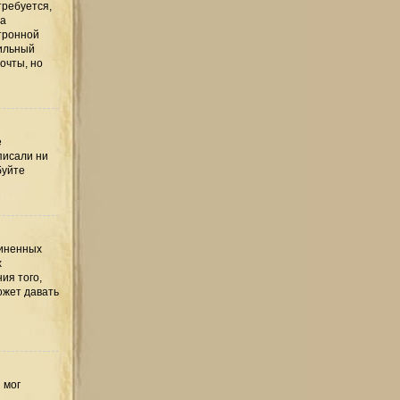
требуется,
та
тронной
вильный
очты, но
е
писали ни
буйте
диненных
х
ия того,
ожет давать
 мог