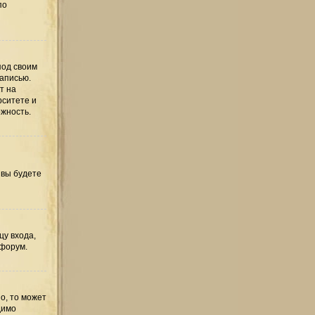
по
под своим
записью.
т на
рситете и
ожность.
 вы будете
цу входа,
 форум.
о, то может
димо