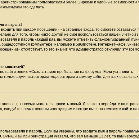
т зарегистрированным пользователям более широкие и удобные возможности 
екомендуем это сделать.
мя и пароль?
 входить при каждом посещении» на странице входа, то сможете оставаться 
лано для того, чтобы никто другой не смог воспользоваться вашей учетной 
ьзователя и пароль каждый раз, вы можете отметить флажком указанный пунк
на общедоступном компьютере, например в библиотеке, Интернет-кафе, униве
посещении» отсутствует, то это значит, что администратор отключил эту возм
пользователей?
жно найти опцию «Скрывать мое пребывание на форуме». Если установить
ны только администраторам, модераторам и самому себе. Для всех остальных
тановлен, вы всегда можете запросить новый. Для этого перейдите на страни
», следуйте предложенным инструкциям и вскоре вы снова сможете войти на
пользователя и пароль. Если вы уверены, что вводите имя и пароль правильн
COPPA, и вы при регистрации указали, что вам меньше 13 лет, то вам необхо