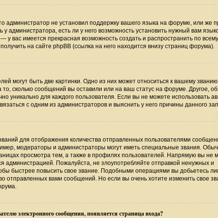
то администратор не установил поддержку вашего языка на форуме, или же п
 у администратора, есть ли у него возможность установить нужный вам язык
ь — у вас имеется прекрасная возможность создать и распространить по всем
лучить на сайте phpBB (ссылка на него находится внизу страниц форума).
ей могут быть две картинки. Одно из них может относиться к вашему званию
а то, сколько сообщений вы оставили или на ваш статус на форуме. Другое, о
чно уникально для каждого пользователя. Если вы не можете использовать ав
язаться с одним из администраторов и выяснить у него причины данного зап
званий для отображения количества отправленных пользователями сообщени
имер, модераторы и администраторы могут иметь специальные звания. Обыч
аницах просмотра тем, а также в профилях пользователей. Напрямую вы не 
тся администрацией. Пожалуйста, не злоупотребляйте отправкой ненужных и
обы быстрее повысить свое звание. Подобными операциями вы добьетесь лиш
о отправленных вами сообщений. Но если вы очень хотите изменить свое зв
орума.
ателю электронного сообщения, появляется страница входа?