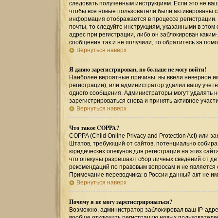
следовать полученным инструкциям. Если это не ваш 
чтобы все новые пользователи были активированы са
информация отображается в процессе регистрации.
почты, то следуйте инструкциям, указанными в этом
адрес при регистрации, либо он заблокирован каким
сообщения так и не получили, то обратитесь за по
Вернуться наверх
Я давно зарегистрирован, но больше не могу войти!
Наиболее вероятные причины: вы ввели неверное им
регистрации), или администратор удалил вашу учетн
одного сообщения. Администраторы могут удалять 
зарегистрироваться снова и принять активное участи
Вернуться наверх
Что такое COPPA?
COPPA (Child Online Privacy and Protection Act) или
Штатов, требующий от сайтов, потенциально собир
юридических опекунов для регистрации на этих сайт
что опекуны разрешают сбор личных сведений от де
рекомендаций по правовым вопросам и не является
Примечание переводчика: в России данный акт не и
Вернуться наверх
Почему я не могу зарегистрироваться?
Возможно, администратор заблокировал ваш IP-адрес
вообще отключить регистрацию новых пользователе