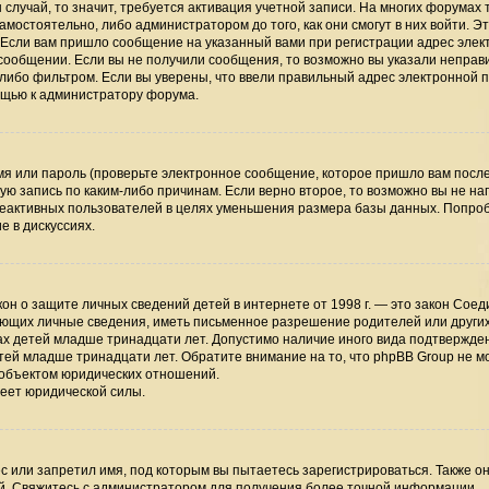
случай, то значит, требуется активация учетной записи. На многих форумах 
мостоятельно, либо администратором до того, как они смогут в них войти. Э
 Если вам пришло сообщение на указанный вами при регистрации адрес элек
 сообщении. Если вы не получили сообщения, то возможно вы указали непра
-либо фильтром. Если вы уверены, что ввели правильный адрес электронной п
мощью к администратору форума.
я или пароль (проверьте электронное сообщение, которое пришло вам посл
ую запись по каким-либо причинам. Если верно второе, то возможно вы не на
неактивных пользователей в целях уменьшения размера базы данных. Попро
е в дискуссиях.
 закон о защите личных сведений детей в интернете от 1998 г. — это закон Сое
ающих личные сведения, иметь письменное разрешение родителей или други
ах детей младше тринадцати лет. Допустимо наличие иного вида подтвержден
тей младше тринадцати лет. Обратите внимание на то, что phpBB Group не м
 объектом юридических отношений.
меет юридической силы.
 или запретил имя, под которым вы пытаетесь зарегистрироваться. Также он
й. Свяжитесь с администратором для получения более точной информации.