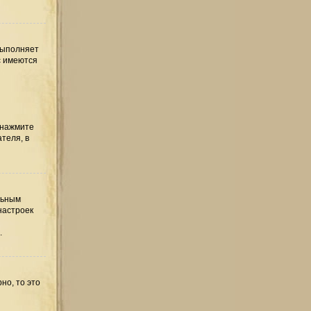
выполняет
с имеются
 нажмите
теля, в
льным
настроек
.
но, то это