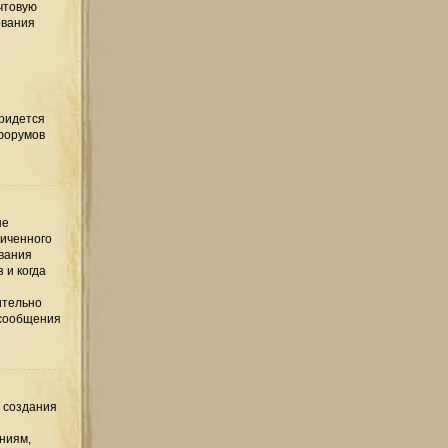
чтовую
ования
придется
 форумов
ые
ниченного
ования
 и когда
ительно
 сообщения
е создания
ниям,