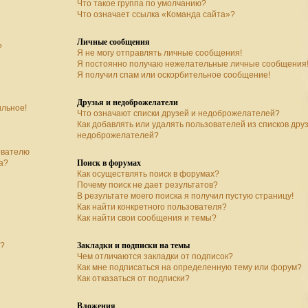
Что такое группа по умолчанию?
Что означает ссылка «Команда сайта»?
Личные сообщения
?
Я не могу отправлять личные сообщения!
Я постоянно получаю нежелательные личные сообщения
Я получил спам или оскорбительное сообщение!
Друзья и недоброжелатели
ильное!
Что означают списки друзей и недоброжелателей?
Как добавлять или удалять пользователей из списков дру
недоброжелателей?
ователю
Поиск в форумах
а?
Как осуществлять поиск в форумах?
Почему поиск не дает результатов?
В результате моего поиска я получил пустую страницу!
Как найти конкретного пользователя?
Как найти свои сообщения и темы?
Закладки и подписки на темы
а?
Чем отличаются закладки от подписок?
Как мне подписаться на определенную тему или форум?
Как отказаться от подписки?
Вложения