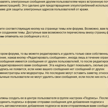
правлять электронные сообщения другим пользователям через встроенную по
министрацией). Это сделано для предотвращения злоупотреблений использ
кже для защиты электронных адресов пользователей от кражи.
ите соответствующую кнопку на странице темы или форума. Возможно, вам 
ли созданием темы. Доступные вам возможности перечислены внизу страниц
ете
отвечать на сообщения и т.п.
).
ором форума, то вы можете редактировать и удалять только свои собственн
ние, нажав кнопку «Редактировать сообщение», иногда лишь в течение огра
сообщения имеются сообщения от других пользователей, то после редактир
дактированного вами сообщения. Эта надпись будет показывать, сколько раз
дпись не появится, если ниже вашего сообщения нет сообщений от других
министраторы или модераторы. Но последние могут оставить заметку, относ
бычные пользователи не могут удалять свои сообщения, если после них есть
лжны создать ее в центре пользователя в группе настроек «Подпись». Посл
единить подпись» в форме отправки сообщения для добавления подписи к
ть автоматическое добавление подписи ко всем отправляемым вами сообще