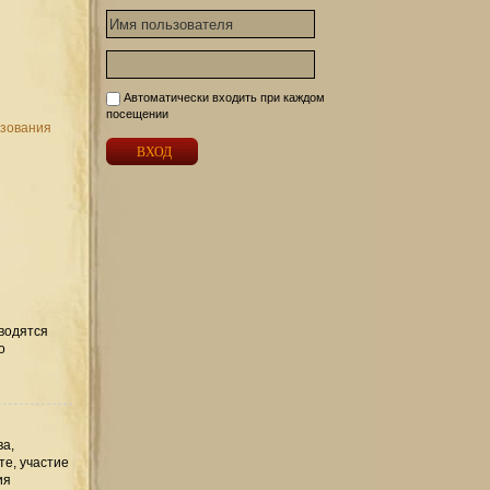
Автоматически входить при каждом
посещении
ьзования
вводятся
о
ва,
те, участие
ия