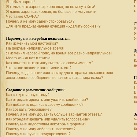
Я забыл пароль!
П
Я только что зарегистрировался, но не могу войти!
Ч
Я давно зарегистрирован, но больше не могу войти!
Ч
Что такое COPPA?
Почему я не могу зарегистрироваться?
Л
Для чего предназначена функция «Удалить cookies»?
Я
Я
Параметры и настройки пользователя
Я
Как изменить мои настройки?
На форуме неправильное время!
Д
Я изменил часовой пояс, но время все равно неправильное!
Ч
Моего языка нет в списке!
К
Как поместить картинку вместе со своим именем?
н
Что такое звание и как изменить его?
Почему, когда я нажимаю ссылку для отправки пользователю
П
электронного сообщения, появляется страница входа?
К
П
Создание и размещение сообщений
В
Как создать новую тему?
К
Как отредактировать или удалить сообщение?
К
Как добавить подпись к своему сообщению?
Как создать голосование?
З
Почему я не могу добавить больше вариантов ответа?
Как отредактировать или удалить голосование?
Ч
Почему мне недоступны некоторые форумы?
К
Почему я не могу добавлять вложения?
К
Почему я получил предупреждение?