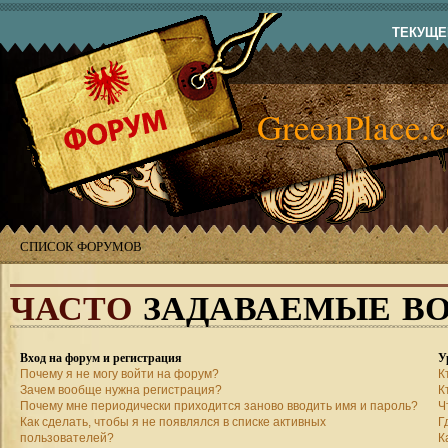
ТЕКУЩЕЕ
GreenPlace.
СПИСОК ФОРУМОВ
ЧАСТО
ЗАДАВАЕМЫЕ В
Вход на форум и регистрация
У
Почему я не могу войти на форум?
К
Зачем вообще нужна регистрация?
К
Почему мне периодически приходится заново вводить имя и пароль?
Ч
Как сделать, чтобы я не появлялся в списке активных
Г
пользователей?
К