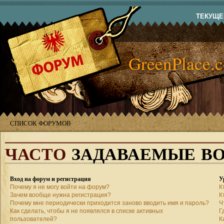
ТЕКУЩЕЕ
GreenPlace.
СПИСОК ФОРУМОВ
ЧАСТО
ЗАДАВАЕМЫЕ В
Вход на форум и регистрация
У
Почему я не могу войти на форум?
К
Зачем вообще нужна регистрация?
К
Почему мне периодически приходится заново вводить имя и пароль?
Ч
Как сделать, чтобы я не появлялся в списке активных
Г
пользователей?
К