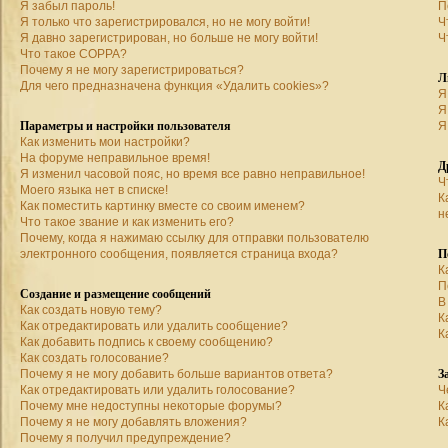
Я забыл пароль!
П
Я только что зарегистрировался, но не могу войти!
Ч
Я давно зарегистрирован, но больше не могу войти!
Ч
Что такое COPPA?
Почему я не могу зарегистрироваться?
Л
Для чего предназначена функция «Удалить cookies»?
Я
Я
Параметры и настройки пользователя
Я
Как изменить мои настройки?
На форуме неправильное время!
Д
Я изменил часовой пояс, но время все равно неправильное!
Ч
Моего языка нет в списке!
К
Как поместить картинку вместе со своим именем?
н
Что такое звание и как изменить его?
Почему, когда я нажимаю ссылку для отправки пользователю
П
электронного сообщения, появляется страница входа?
К
П
Создание и размещение сообщений
В
Как создать новую тему?
К
Как отредактировать или удалить сообщение?
К
Как добавить подпись к своему сообщению?
Как создать голосование?
З
Почему я не могу добавить больше вариантов ответа?
Как отредактировать или удалить голосование?
Ч
Почему мне недоступны некоторые форумы?
К
Почему я не могу добавлять вложения?
К
Почему я получил предупреждение?