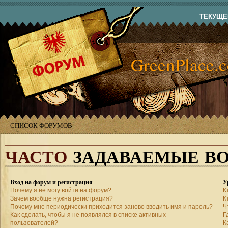
ТЕКУЩЕЕ
GreenPlace.
СПИСОК ФОРУМОВ
ЧАСТО
ЗАДАВАЕМЫЕ В
Вход на форум и регистрация
У
Почему я не могу войти на форум?
К
Зачем вообще нужна регистрация?
К
Почему мне периодически приходится заново вводить имя и пароль?
Ч
Как сделать, чтобы я не появлялся в списке активных
Г
пользователей?
К