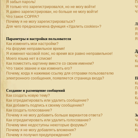
Я забыл пароль!
П
Я только что зарегистрировался, но не могу войти!
Ч
Я давно зарегистрирован, но больше не могу войти!
Ч
Что такое COPPA?
Почему я не могу зарегистрироваться?
Л
Для чего предназначена функция «Удалить cookies»?
Я
Я
Параметры и настройки пользователя
Я
Как изменить мои настройки?
На форуме неправильное время!
Д
Я изменил часовой пояс, но время все равно неправильное!
Ч
Моего языка нет в списке!
К
Как поместить картинку вместе со своим именем?
н
Что такое звание и как изменить его?
Почему, когда я нажимаю ссылку для отправки пользователю
П
электронного сообщения, появляется страница входа?
К
П
Создание и размещение сообщений
В
Как создать новую тему?
К
Как отредактировать или удалить сообщение?
К
Как добавить подпись к своему сообщению?
Как создать голосование?
З
Почему я не могу добавить больше вариантов ответа?
Как отредактировать или удалить голосование?
Ч
Почему мне недоступны некоторые форумы?
К
Почему я не могу добавлять вложения?
К
Почему я получил предупреждение?