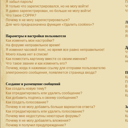
Я забыл пароль!
П
Я только что зарегистрировался, но не могу войти!
Ч
Я давно зарегистрирован, но больше не могу войти!
Ч
Что такое COPPA?
Почему я не могу зарегистрироваться?
Л
Для чего предназначена функция «Удалить cookies»?
Я
Я
Параметры и настройки пользователя
Я
Как изменить мои настройки?
На форуме неправильное время!
Д
Я изменил часовой пояс, но время все равно неправильное!
Ч
Моего языка нет в списке!
К
Как поместить картинку вместе со своим именем?
н
Что такое звание и как изменить его?
Почему, когда я нажимаю ссылку для отправки пользователю
П
электронного сообщения, появляется страница входа?
К
П
Создание и размещение сообщений
В
Как создать новую тему?
К
Как отредактировать или удалить сообщение?
К
Как добавить подпись к своему сообщению?
Как создать голосование?
З
Почему я не могу добавить больше вариантов ответа?
Как отредактировать или удалить голосование?
Ч
Почему мне недоступны некоторые форумы?
К
Почему я не могу добавлять вложения?
К
Почему я получил предупреждение?