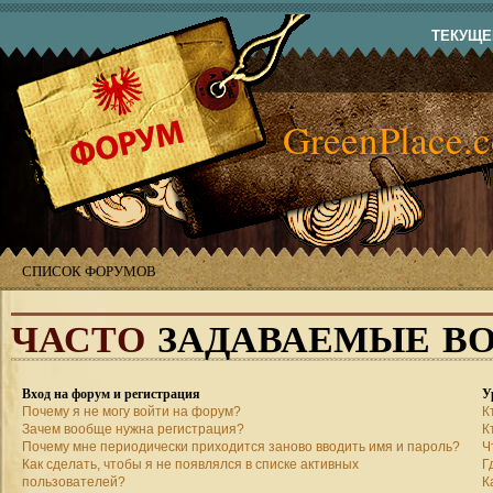
ТЕКУЩЕЕ
GreenPlace.
СПИСОК ФОРУМОВ
ЧАСТО
ЗАДАВАЕМЫЕ В
Вход на форум и регистрация
У
Почему я не могу войти на форум?
К
Зачем вообще нужна регистрация?
К
Почему мне периодически приходится заново вводить имя и пароль?
Ч
Как сделать, чтобы я не появлялся в списке активных
Г
пользователей?
К