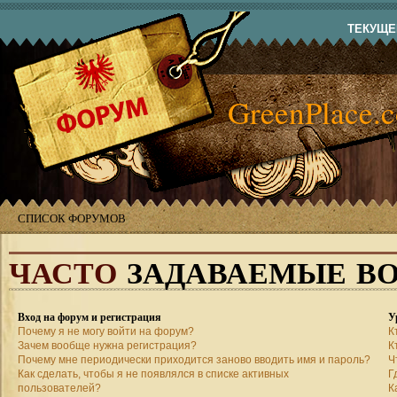
ТЕКУЩЕЕ
GreenPlace.
СПИСОК ФОРУМОВ
ЧАСТО
ЗАДАВАЕМЫЕ В
Вход на форум и регистрация
У
Почему я не могу войти на форум?
К
Зачем вообще нужна регистрация?
К
Почему мне периодически приходится заново вводить имя и пароль?
Ч
Как сделать, чтобы я не появлялся в списке активных
Г
пользователей?
К