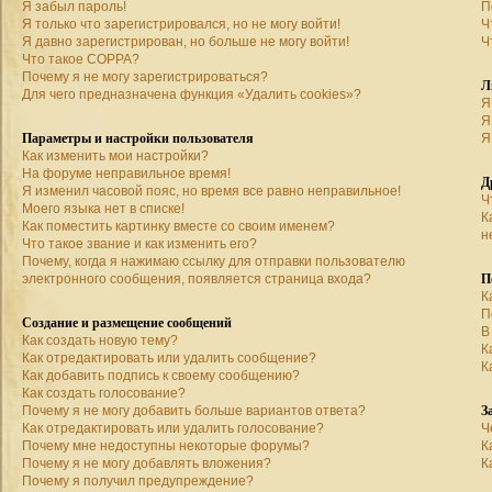
Я забыл пароль!
П
Я только что зарегистрировался, но не могу войти!
Ч
Я давно зарегистрирован, но больше не могу войти!
Ч
Что такое COPPA?
Почему я не могу зарегистрироваться?
Л
Для чего предназначена функция «Удалить cookies»?
Я
Я
Параметры и настройки пользователя
Я
Как изменить мои настройки?
На форуме неправильное время!
Д
Я изменил часовой пояс, но время все равно неправильное!
Ч
Моего языка нет в списке!
К
Как поместить картинку вместе со своим именем?
н
Что такое звание и как изменить его?
Почему, когда я нажимаю ссылку для отправки пользователю
П
электронного сообщения, появляется страница входа?
К
П
Создание и размещение сообщений
В
Как создать новую тему?
К
Как отредактировать или удалить сообщение?
К
Как добавить подпись к своему сообщению?
Как создать голосование?
З
Почему я не могу добавить больше вариантов ответа?
Как отредактировать или удалить голосование?
Ч
Почему мне недоступны некоторые форумы?
К
Почему я не могу добавлять вложения?
К
Почему я получил предупреждение?