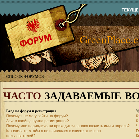
ТЕКУЩЕЕ
GreenPlace.
СПИСОК ФОРУМОВ
ЧАСТО
ЗАДАВАЕМЫЕ В
Вход на форум и регистрация
У
Почему я не могу войти на форум?
К
Зачем вообще нужна регистрация?
К
Почему мне периодически приходится заново вводить имя и пароль?
Ч
Как сделать, чтобы я не появлялся в списке активных
Г
пользователей?
К