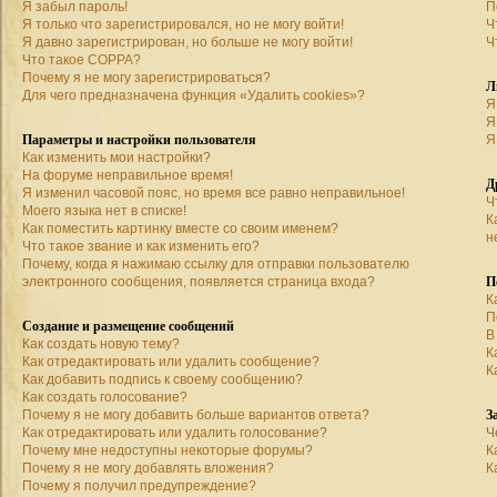
Я забыл пароль!
П
Я только что зарегистрировался, но не могу войти!
Ч
Я давно зарегистрирован, но больше не могу войти!
Ч
Что такое COPPA?
Почему я не могу зарегистрироваться?
Л
Для чего предназначена функция «Удалить cookies»?
Я
Я
Параметры и настройки пользователя
Я
Как изменить мои настройки?
На форуме неправильное время!
Д
Я изменил часовой пояс, но время все равно неправильное!
Ч
Моего языка нет в списке!
К
Как поместить картинку вместе со своим именем?
н
Что такое звание и как изменить его?
Почему, когда я нажимаю ссылку для отправки пользователю
П
электронного сообщения, появляется страница входа?
К
П
Создание и размещение сообщений
В
Как создать новую тему?
К
Как отредактировать или удалить сообщение?
К
Как добавить подпись к своему сообщению?
Как создать голосование?
З
Почему я не могу добавить больше вариантов ответа?
Как отредактировать или удалить голосование?
Ч
Почему мне недоступны некоторые форумы?
К
Почему я не могу добавлять вложения?
К
Почему я получил предупреждение?