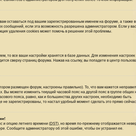
 вам оставаться под вашим зарегистрированным именем на форуме, а также 
ных сообщений, если эта возможность разрешена администратором. Если у ва
нкция удаления cookies может помочь в решении этой проблемы.
ем, то все ваши настройки хранятся в базе данных. Для изменения настроек
ится сверху страниц форума. Нажав на ссылку, вы попадете в центр пользова
отором размещен форум, настроены правильно). То, что вам кажется неправи
х. Вы можете изменить текущий часовой пояс на другой пояс в группе общих 
сового пояса, равно, как и большинства других настроек, необходимо быть
е не зарегистрированы, то настал удобный момент сделать это прямо сейчас
ное!
с и опцию летнего времени (
DST
), но время по-прежнему отображается невер
ере. Сообщите администратору об этой ошибке, чтобы он устранил ее.