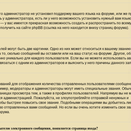
то администратор не установил поддержку вашего языка на форуме, или же п
 у администратора, есть ли у него возможность установить нужный вам язык
ь — у вас имеется прекрасная возможность создать и распространить по всем
лучить на сайте phpBB (ссылка на него находится внизу страниц форума).
ей могут быть две картинки. Одно из них может относиться к вашему званию
а то, сколько сообщений вы оставили или на ваш статус на форуме. Другое, о
чно уникально для каждого пользователя. Если вы не можете использовать ав
язаться с одним из администраторов и выяснить у него причины данного зап
званий для отображения количества отправленных пользователями сообщени
имер, модераторы и администраторы могут иметь специальные звания. Обыч
аницах просмотра тем, а также в профилях пользователей. Напрямую вы не 
тся администрацией. Пожалуйста, не злоупотребляйте отправкой ненужных и
обы быстрее повысить свое звание. Подобными операциями вы добьетесь лиш
о отправленных вами сообщений. Но если вы очень хотите изменить свое зв
орума.
ателю электронного сообщения, появляется страница входа?