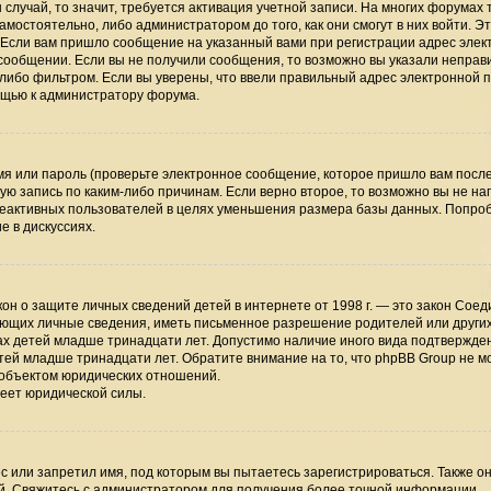
случай, то значит, требуется активация учетной записи. На многих форумах 
мостоятельно, либо администратором до того, как они смогут в них войти. Э
 Если вам пришло сообщение на указанный вами при регистрации адрес элек
 сообщении. Если вы не получили сообщения, то возможно вы указали непра
-либо фильтром. Если вы уверены, что ввели правильный адрес электронной п
мощью к администратору форума.
я или пароль (проверьте электронное сообщение, которое пришло вам посл
ую запись по каким-либо причинам. Если верно второе, то возможно вы не на
неактивных пользователей в целях уменьшения размера базы данных. Попро
е в дискуссиях.
 закон о защите личных сведений детей в интернете от 1998 г. — это закон Сое
ающих личные сведения, иметь письменное разрешение родителей или други
ах детей младше тринадцати лет. Допустимо наличие иного вида подтвержден
тей младше тринадцати лет. Обратите внимание на то, что phpBB Group не м
 объектом юридических отношений.
меет юридической силы.
 или запретил имя, под которым вы пытаетесь зарегистрироваться. Также он
й. Свяжитесь с администратором для получения более точной информации.