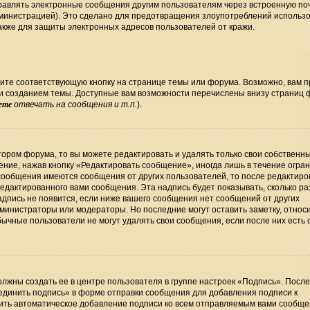
правлять электронные сообщения другим пользователям через встроенную по
министрацией). Это сделано для предотвращения злоупотреблений использ
кже для защиты электронных адресов пользователей от кражи.
ите соответствующую кнопку на странице темы или форума. Возможно, вам 
ли созданием темы. Доступные вам возможности перечислены внизу страниц
ете
отвечать на сообщения и т.п.
).
ором форума, то вы можете редактировать и удалять только свои собственн
ние, нажав кнопку «Редактировать сообщение», иногда лишь в течение огра
сообщения имеются сообщения от других пользователей, то после редактир
дактированного вами сообщения. Эта надпись будет показывать, сколько раз
дпись не появится, если ниже вашего сообщения нет сообщений от других
министраторы или модераторы. Но последние могут оставить заметку, относ
бычные пользователи не могут удалять свои сообщения, если после них есть
лжны создать ее в центре пользователя в группе настроек «Подпись». Посл
единить подпись» в форме отправки сообщения для добавления подписи к
ть автоматическое добавление подписи ко всем отправляемым вами сообще