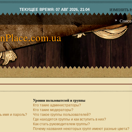
ТЕКУЩЕЕ ВРЕМЯ: 07 АВГ 2026, 21:04
ИЗМЕНИТЬ 
Списо
nPlace.com.ua
Уровни пользователей и группы
Кто такие администраторы?
Кто такие модераторы?
ь имя и пароль?
Что такое группы пользователей?
Где находятся группы и как вступить в них?
Как стать руководителем группы?
Почему названия некоторых групп имеют разные цвета?