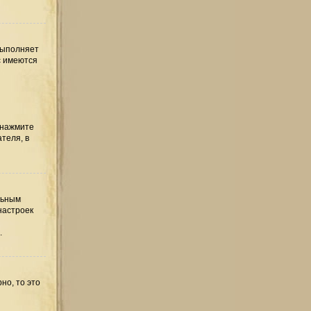
выполняет
с имеются
 нажмите
теля, в
льным
настроек
.
но, то это