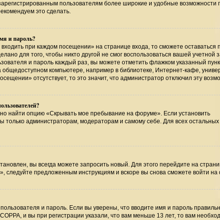
т зарегистрированным пользователям более широкие и удобные возможности 
екомендуем это сделать.
мя и пароль?
 входить при каждом посещении» на странице входа, то сможете оставаться 
лано для того, чтобы никто другой не смог воспользоваться вашей учетной 
ьзователя и пароль каждый раз, вы можете отметить флажком указанный пунк
на общедоступном компьютере, например в библиотеке, Интернет-кафе, униве
посещении» отсутствует, то это значит, что администратор отключил эту возм
пользователей?
жно найти опцию «Скрывать мое пребывание на форуме». Если установить
ны только администраторам, модераторам и самому себе. Для всех остальных
тановлен, вы всегда можете запросить новый. Для этого перейдите на страни
», следуйте предложенным инструкциям и вскоре вы снова сможете войти на
пользователя и пароль. Если вы уверены, что вводите имя и пароль правильн
COPPA, и вы при регистрации указали, что вам меньше 13 лет, то вам необхо