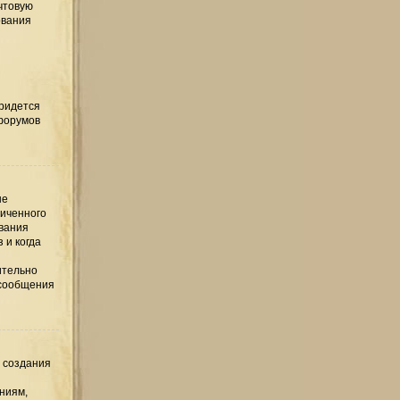
чтовую
ования
придется
 форумов
ые
ниченного
ования
 и когда
ительно
 сообщения
е создания
ниям,