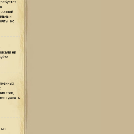
требуется,
та
тронной
вильный
очты, но
е
писали ни
буйте
диненных
х
ия того,
ожет давать
 мог