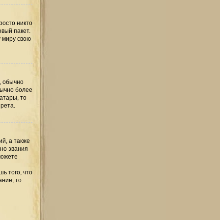
росто никто
овый пакет.
у миру свою
, обычно
бычно более
атары, то
рета.
й, а также
но звания
можете
ь того, что
ание, то