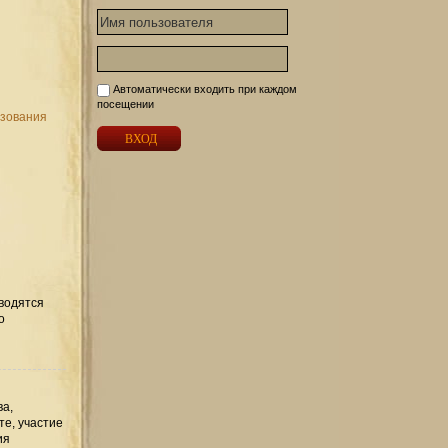
Автоматически входить при каждом
посещении
ьзования
вводятся
о
ва,
те, участие
ия