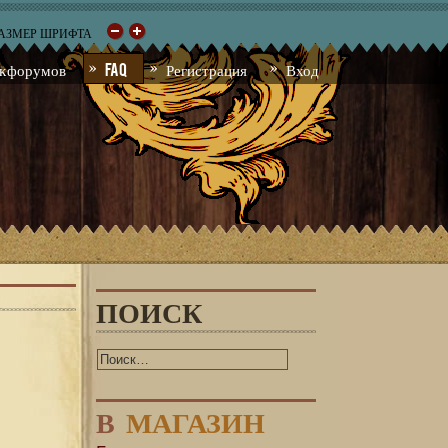
РАЗМЕР ШРИФТА
к форумов
FAQ
Регистрация
Вход
ПОИСК
В
МАГАЗИН