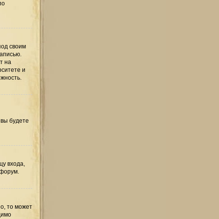
по
под своим
записью.
т на
рситете и
ожность.
 вы будете
цу входа,
 форум.
о, то может
димо