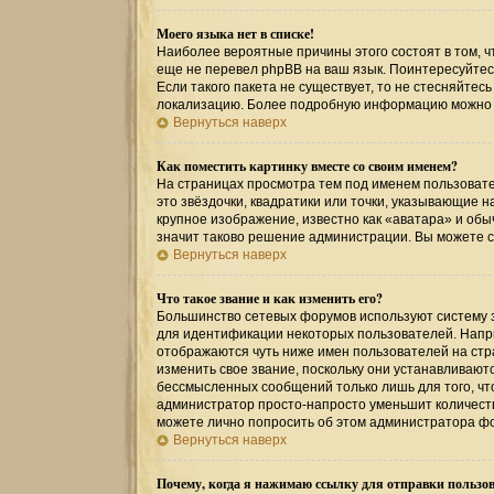
Моего языка нет в списке!
Наиболее вероятные причины этого состоят в том, ч
еще не перевел phpBB на ваш язык. Поинтересуйтесь
Если такого пакета не существует, то не стесняйтес
локализацию. Более подробную информацию можно по
Вернуться наверх
Как поместить картинку вместе со своим именем?
На страницах просмотра тем под именем пользовател
это звёздочки, квадратики или точки, указывающие н
крупное изображение, известно как «аватара» и обы
значит таково решение администрации. Вы можете св
Вернуться наверх
Что такое звание и как изменить его?
Большинство сетевых форумов используют систему 
для идентификации некоторых пользователей. Напр
отображаются чуть ниже имен пользователей на стр
изменить свое звание, поскольку они устанавливаю
бессмысленных сообщений только лишь для того, чт
администратор просто-напросто уменьшит количеств
можете лично попросить об этом администратора ф
Вернуться наверх
Почему, когда я нажимаю ссылку для отправки пользов