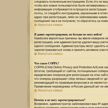
следовать полученным инструкциям. Если это не ваш 
чтобы все новые пользователи были активированы са
информация отображается в процессе регистрации.
почты, то следуйте инструкциям, указанными в этом
адрес при регистрации, либо он заблокирован каким
сообщения так и не получили, то обратитесь за по
Вернуться наверх
Я давно зарегистрирован, но больше не могу войти!
Наиболее вероятные причины: вы ввели неверное им
регистрации), или администратор удалил вашу учетн
одного сообщения. Администраторы могут удалять 
зарегистрироваться снова и принять активное участи
Вернуться наверх
Что такое COPPA?
COPPA (Child Online Privacy and Protection Act) или
Штатов, требующий от сайтов, потенциально собир
юридических опекунов для регистрации на этих сайт
что опекуны разрешают сбор личных сведений от де
рекомендаций по правовым вопросам и не является
Примечание переводчика: в России данный акт не и
Вернуться наверх
Почему я не могу зарегистрироваться?
Возможно, администратор заблокировал ваш IP-адрес
вообще отключить регистрацию новых пользователе