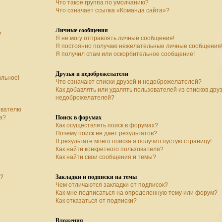
Что такое группа по умолчанию?
Что означает ссылка «Команда сайта»?
Личные сообщения
?
Я не могу отправлять личные сообщения!
Я постоянно получаю нежелательные личные сообщения
Я получил спам или оскорбительное сообщение!
Друзья и недоброжелатели
ильное!
Что означают списки друзей и недоброжелателей?
Как добавлять или удалять пользователей из списков дру
недоброжелателей?
ователю
Поиск в форумах
а?
Как осуществлять поиск в форумах?
Почему поиск не дает результатов?
В результате моего поиска я получил пустую страницу!
Как найти конкретного пользователя?
Как найти свои сообщения и темы?
Закладки и подписки на темы
а?
Чем отличаются закладки от подписок?
Как мне подписаться на определенную тему или форум?
Как отказаться от подписки?
Вложения