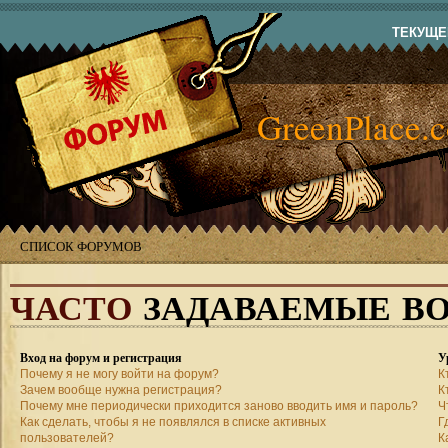
ТЕКУЩЕЕ
GreenPlace.
СПИСОК ФОРУМОВ
ЧАСТО
ЗАДАВАЕМЫЕ В
Вход на форум и регистрация
У
Почему я не могу войти на форум?
К
Зачем вообще нужна регистрация?
К
Почему мне периодически приходится заново вводить имя и пароль?
Ч
Как сделать, чтобы я не появлялся в списке активных
Г
пользователей?
К