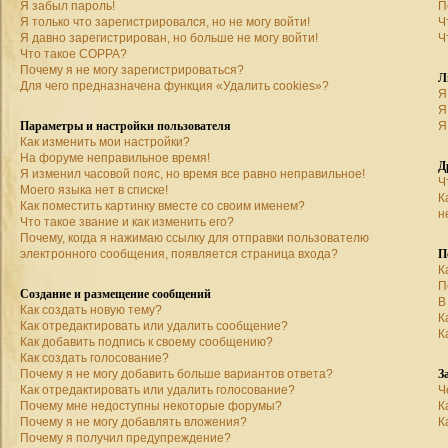
Я забыл пароль!
П
Я только что зарегистрировался, но не могу войти!
Ч
Я давно зарегистрирован, но больше не могу войти!
Ч
Что такое COPPA?
Почему я не могу зарегистрироваться?
Л
Для чего предназначена функция «Удалить cookies»?
Я
Я
Параметры и настройки пользователя
Я
Как изменить мои настройки?
На форуме неправильное время!
Д
Я изменил часовой пояс, но время все равно неправильное!
Ч
Моего языка нет в списке!
К
Как поместить картинку вместе со своим именем?
н
Что такое звание и как изменить его?
Почему, когда я нажимаю ссылку для отправки пользователю
П
электронного сообщения, появляется страница входа?
К
П
Создание и размещение сообщений
В
Как создать новую тему?
К
Как отредактировать или удалить сообщение?
К
Как добавить подпись к своему сообщению?
Как создать голосование?
З
Почему я не могу добавить больше вариантов ответа?
Как отредактировать или удалить голосование?
Ч
Почему мне недоступны некоторые форумы?
К
Почему я не могу добавлять вложения?
К
Почему я получил предупреждение?